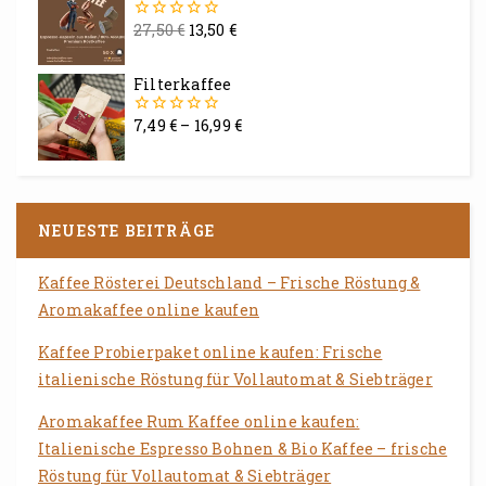
27,50
€
13,50
€
0
von
5
Filterkaffee
7,49
€
–
16,99
€
0
von
5
NEUESTE BEITRÄGE
Kaffee Rösterei Deutschland – Frische Röstung &
Aromakaffee online kaufen
Kaffee Probierpaket online kaufen: Frische
italienische Röstung für Vollautomat & Siebträger
Aromakaffee Rum Kaffee online kaufen:
Italienische Espresso Bohnen & Bio Kaffee – frische
Röstung für Vollautomat & Siebträger