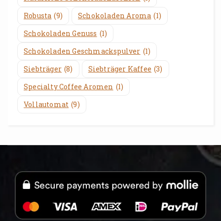
Robusta
(9)
Schokoladen Aroma
(1)
Schokoladen Genuss
(1)
Schokoladen Geschmackspulver
(1)
Siebträger
(8)
Siebträger Kaffee
(3)
Specialty Coffee Aromen
(1)
Vollautomat
(9)