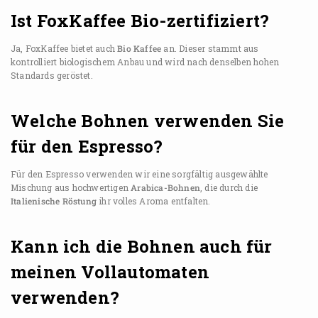
Ist FoxKaffee Bio-zertifiziert?
Ja, FoxKaffee bietet auch
Bio Kaffee
an. Dieser stammt aus
kontrolliert biologischem Anbau und wird nach denselben hohen
Standards geröstet.
Welche Bohnen verwenden Sie
für den Espresso?
Für den Espresso verwenden wir eine sorgfältig ausgewählte
Mischung aus hochwertigen
Arabica-Bohnen
, die durch die
Italienische Röstung
ihr volles Aroma entfalten.
Kann ich die Bohnen auch für
meinen Vollautomaten
verwenden?