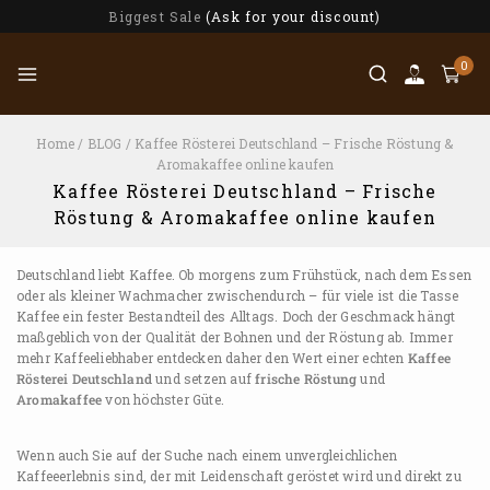
Biggest Sale
(Ask for your discount)
0
Home
/
BLOG
/
Kaffee Rösterei Deutschland – Frische Röstung &
Aromakaffee online kaufen
Kaffee Rösterei Deutschland – Frische
Röstung & Aromakaffee online kaufen
Deutschland liebt Kaffee. Ob morgens zum Frühstück, nach dem Essen
oder als kleiner Wachmacher zwischendurch – für viele ist die Tasse
Kaffee ein fester Bestandteil des Alltags. Doch der Geschmack hängt
maßgeblich von der Qualität der Bohnen und der Röstung ab. Immer
mehr Kaffeeliebhaber entdecken daher den Wert einer echten
Kaffee
Rösterei Deutschland
und setzen auf
frische Röstung
und
Aromakaffee
von höchster Güte.
Wenn auch Sie auf der Suche nach einem unvergleichlichen
Kaffeeerlebnis sind, der mit Leidenschaft geröstet wird und direkt zu