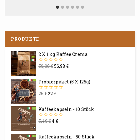
PRODUKTE
2 X 1 kg Kaffee Crema
59,98
€
56,98
€
0
von
5
Probierpaket (5 X 125g)
25
€
22
€
0
von
5
Kaffeekapseln - 10 Stück
5,49
€
4
€
0
von
5
Kaffeekapseln - 50 Stück