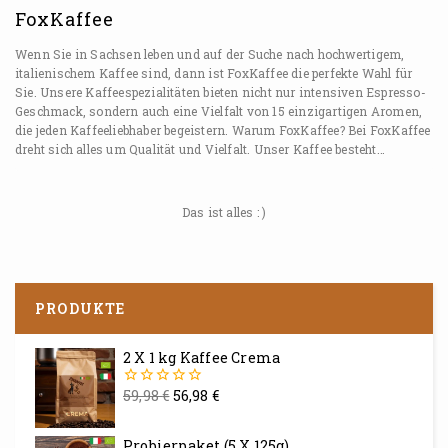
FoxKaffee
Wenn Sie in Sachsen leben und auf der Suche nach hochwertigem,
italienischem Kaffee sind, dann ist FoxKaffee die perfekte Wahl für
Sie. Unsere Kaffeespezialitäten bieten nicht nur intensiven Espresso-
Geschmack, sondern auch eine Vielfalt von 15 einzigartigen Aromen,
die jeden Kaffeeliebhaber begeistern. Warum FoxKaffee? Bei FoxKaffee
dreht sich alles um Qualität und Vielfalt. Unser Kaffee besteht…
Das ist alles : )
PRODUKTE
2 X 1 kg Kaffee Crema
59,98
€
56,98
€
0
von
5
Probierpaket (5 X 125g)