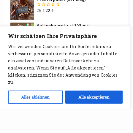
25
€
22
€
0
von
5
Kaffeekapseln - 10 Stück
Wir schätzen Ihre Privatsphäre
5,49
€
4
€
0
von
Wir verwenden Cookies, um Ihr Surferlebnis zu
5
Kaffeekapseln - 50 Stück
verbessern, personalisierte Anzeigen oder Inhalte
einzusetzen und unseren Datenverkehr zu
27,50
€
13,50
€
0
analysieren. Wenn Sie auf „Alle akzeptieren"
von
5
klicken, stimmen Sie der Anwendung von Cookies
Filterkaffee
zu.
7,49
€
–
16,99
€
0
Kontakt
von
Alles ablehnen
Alle akzeptieren
5
Open
chaty
NEUESTE BEITRÄGE
Kaffee Rösterei Deutschland – Frische Röstung &