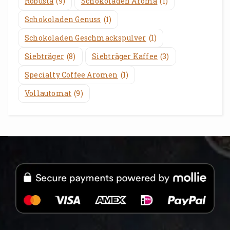
Robusta
(9)
Schokoladen Aroma
(1)
Schokoladen Genuss
(1)
Schokoladen Geschmackspulver
(1)
Siebträger
(8)
Siebträger Kaffee
(3)
Specialty Coffee Aromen
(1)
Vollautomat
(9)