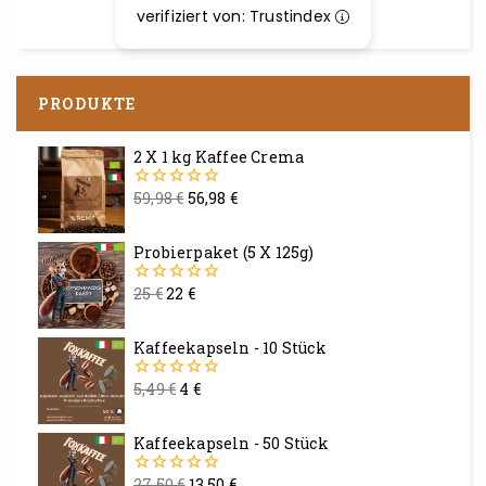
verifiziert von: Trustindex
PRODUKTE
2 X 1 kg Kaffee Crema
59,98
€
56,98
€
0
von
5
Probierpaket (5 X 125g)
25
€
22
€
0
von
5
Kaffeekapseln - 10 Stück
5,49
€
4
€
0
von
5
Kaffeekapseln - 50 Stück
27,50
€
13,50
€