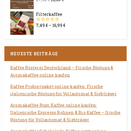
0
von
5
Filterkaffee
7,49
€
–
16,99
€
0
von
5
NEUESTE BEITRÄGE
Kaffee Rösterei Deutschland – Frische Röstung &
Aromakaffee online kaufen
Kaffee Probierpaket online kaufen: Frische
italienische Röstung für Vollautomat & Siebträger
Aromakaffee Rum Kaffee online kaufen:
Italienische Espresso Bohnen & Bio Kaffee – frische
Röstung für Vollautomat & Siebträger