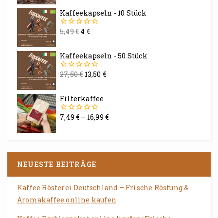
5
Kaffeekapseln - 10 Stück
5,49
€
4
€
0
von
5
Kaffeekapseln - 50 Stück
27,50
€
13,50
€
0
von
5
Filterkaffee
7,49
€
–
16,99
€
0
von
5
NEUESTE BEITRÄGE
Kaffee Rösterei Deutschland – Frische Röstung &
Aromakaffee online kaufen