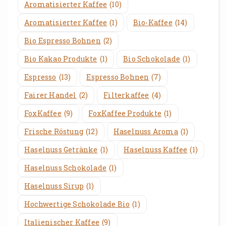
Aromatisierter Kaffee
(10)
Aromatisierter Kaffee
(1)
Bio-Kaffee
(14)
Bio Espresso Bohnen
(2)
Bio Kakao Produkte
(1)
Bio Schokolade
(1)
Espresso
(13)
Espresso Bohnen
(7)
Fairer Handel
(2)
Filterkaffee
(4)
FoxKaffee
(9)
FoxKaffee Produkte
(1)
Frische Röstung
(12)
Haselnuss Aroma
(1)
Haselnuss Getränke
(1)
Haselnuss Kaffee
(1)
Haselnuss Schokolade
(1)
Haselnuss Sirup
(1)
Hochwertige Schokolade Bio
(1)
Italienischer Kaffee
(9)