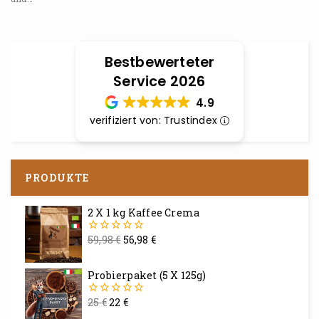
Bestbewerteter
Service 2026
4.9
verifiziert von: Trustindex
PRODUKTE
2 X 1 kg Kaffee Crema
59,98
€
56,98
€
0
von
5
Probierpaket (5 X 125g)
25
€
22
€
0
von