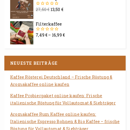
27,50
€
13,50
€
0
von
5
Filterkaffee
7,49
€
–
16,99
€
0
von
5
NEUESTE BEITRÄGE
Kaffee Rösterei Deutschland – Frische Röstung &
Aromakaffee online kaufen
Kaffee Probierpaket online kaufen: Frische
italienische Röstung für Vollautomat & Siebträger
Aromakaffee Rum Kaffee online kaufen:
Italienische Espresso Bohnen & Bio Kaffee – frische
Röstung für Vollautomat & Siebträger