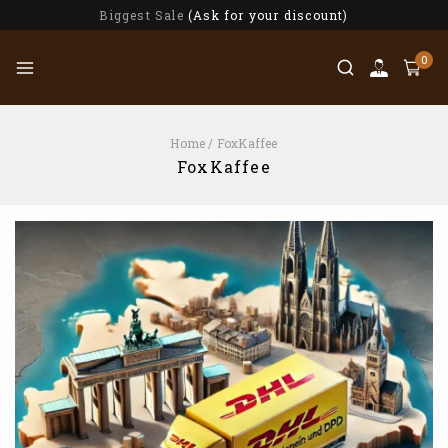
Biggest Sale
(Ask for your discount)
0
Home
/
FoxKaffee
FoxKaffee