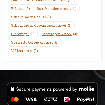
Natürliche Schokoladenaromen
(1)
Robusta
(9)
Schokoladen Aroma
(1)
Schokoladen Genuss
(1)
Schokoladen Geschmackspulver
(1)
Siebträger
(8)
Siebträger Kaffee
(3)
Specialty Coffee Aromen
(1)
Vollautomat
(9)