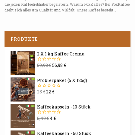
die jeden Kaffeeliebhaber begeistern. Warum FoxKaffee? Bei FoxKaffee
dreht sich alles um Qualität und Vielfalt. Unser Kaffee besteht…
PRODUKTE
2 X 1 kg Kaffee Crema
59,98
€
56,98
€
0
von
5
Probierpaket (5 X 125g)
25
€
22
€
0
von
5
Kaffeekapseln - 10 Stück
5,49
€
4
€
0
von
5
Kaffeekapseln - 50 Stück