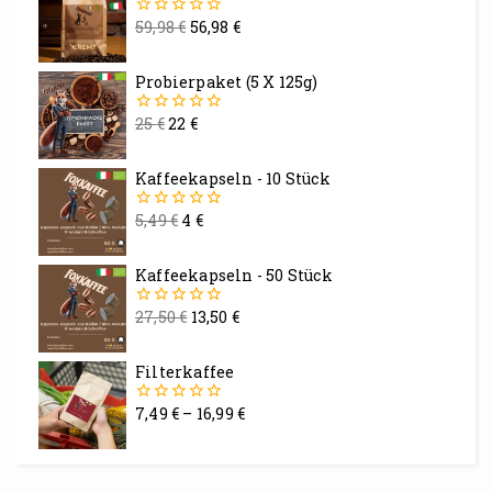
59,98
€
56,98
€
0
von
5
Probierpaket (5 X 125g)
25
€
22
€
0
von
5
Kaffeekapseln - 10 Stück
5,49
€
4
€
0
von
5
Kaffeekapseln - 50 Stück
27,50
€
13,50
€
0
von
5
Filterkaffee
7,49
€
–
16,99
€
0
von
5