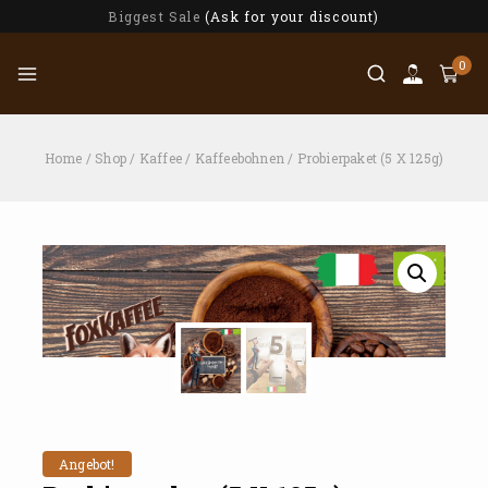
Biggest Sale
(Ask for your discount)
0
Home
/
Shop
/
Kaffee
/
Kaffeebohnen
/
Probierpaket (5 X 125g)
Angebot!