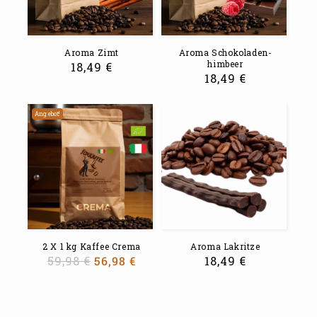
Aroma Zimt
Aroma Schokoladen-
himbeer
18,49
€
18,49
€
Angebot!
2 X 1 kg Kaffee Crema
Aroma Lakritze
59,98
€
56,98
€
18,49
€