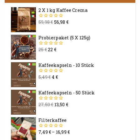
2 X 1 kg Kaffee Crema
59,98
€
56,98
€
0
von
5
Probierpaket (5 X 125g)
25
€
22
€
0
von
5
Kaffeekapseln - 10 Stück
5,49
€
4
€
0
von
5
Kaffeekapseln - 50 Stück
27,50
€
13,50
€
0
von
5
Filterkaffee
7,49
€
–
16,99
€
0
von