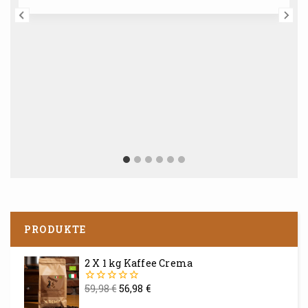
PRODUKTE
2 X 1 kg Kaffee Crema
59,98
€
56,98
€
0
von