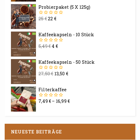
5
Probierpaket (5 X 125g)
25
€
22
€
0
von
5
Kaffeekapseln - 10 Stück
5,49
€
4
€
0
von
5
Kaffeekapseln - 50 Stück
27,50
€
13,50
€
0
von
5
Filterkaffee
7,49
€
–
16,99
€
0
von
5
NEUESTE BEITRÄGE