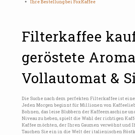
Ihre Bestellung bei FoxKaffee
Filterkaffee kau
geröstete Aroma
Vollautomat & S
Die Suche nach dem perfekten Filterkaffee ist eine
Jeden Morgen beginnt für Millionen von Kaffeelieb
Bohnen, das leise Blubbern der Kaffeemaschine und
Niveau zu heben, spielt die Wahl der richtigen Ka
Kaffee möchten, der Ihren Gaumen verwöhnt und Ihr
Tauchen Sie ein in die Welt der italienischen Rös