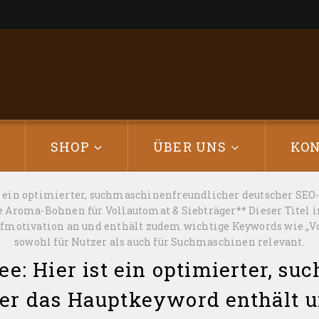
E
SHOP
ÜBER UNS
KO
st ein optimierter, suchmaschinenfreundlicher deutscher SEO
te Aroma-Bohnen für Vollautomat & Siebträger** Dieser Titel i
aufmotivation an und enthält zudem wichtige Keywords wie „Vol
sowohl für Nutzer als auch für Suchmaschinen relevant.
ee: Hier ist ein optimierter, 
der das Hauptkeyword enthält 