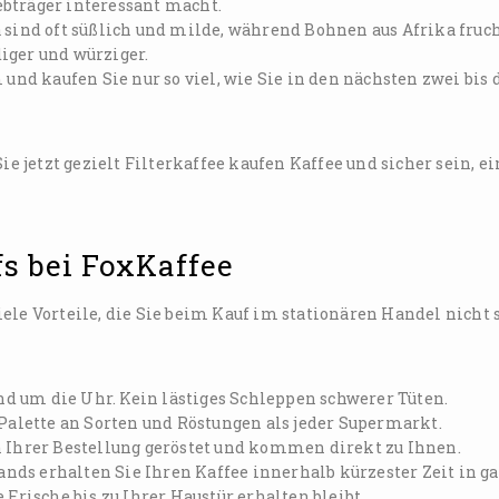
iebträger interessant macht.
sind oft süßlich und milde, während Bohnen aus Afrika fruc
iger und würziger.
nd kaufen Sie nur so viel, wie Sie in den nächsten zwei bis 
jetzt gezielt Filterkaffee kaufen Kaffee und sicher sein, ei
fs bei FoxKaffee
ele Vorteile, die Sie beim Kauf im stationären Handel nicht 
und um die Uhr. Kein lästiges Schleppen schwerer Tüten.
 Palette an Sorten und Röstungen als jeder Supermarkt.
 Ihrer Bestellung geröstet und kommen direkt zu Ihnen.
ands erhalten Sie Ihren Kaffee innerhalb kürzester Zeit in g
 Frische bis zu Ihrer Haustür erhalten bleibt.