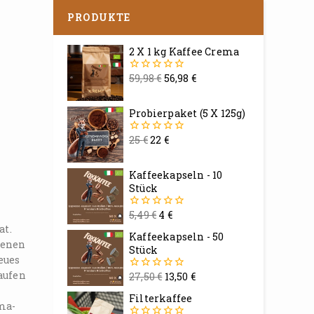
PRODUKTE
2 X 1 kg Kaffee Crema
59,98
€
56,98
€
0
von
5
Probierpaket (5 X 125g)
25
€
22
€
0
von
5
Kaffeekapseln - 10
Stück
5,49
€
4
€
0
von
at.
Kaffeekapseln - 50
5
lenen
Stück
eues
aufen
27,50
€
13,50
€
0
von
Filterkaffee
5
ma-