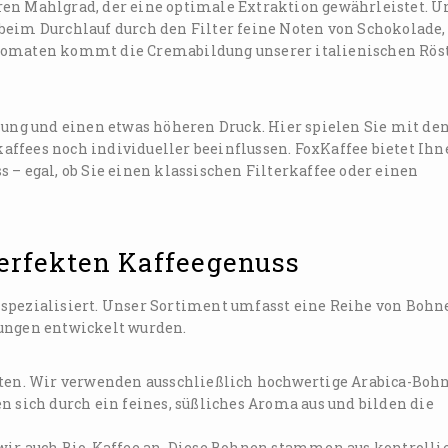
en Mahlgrad, der eine optimale Extraktion gewährleistet. U
beim Durchlauf durch den Filter feine Noten von Schokolade,
utomaten kommt die Cremabildung unserer italienischen Rös
ung und einen etwas höheren Druck. Hier spielen Sie mit de
ffees noch individueller beeinflussen. FoxKaffee bietet Ihn
 – egal, ob Sie einen klassischen Filterkaffee oder einen
perfekten Kaffeegenuss
spezialisiert. Unser Sortiment umfasst eine Reihe von Bohn
tungen entwickelt wurden.
rten. Wir verwenden ausschließlich hochwertige Arabica-Boh
n sich durch ein feines, süßliches Aroma aus und bilden die
wir auch Bio-Kaffee an. Diese Bohnen stammen aus kontrolli