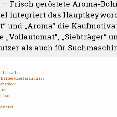
n – Frisch geröstete Aroma-Boh
tel integriert das Hauptkeyword
tet“ und „Aroma“ die Kaufmotiv
 „Vollautomat“, „Siebträger“ un
utzer als auch für Suchmaschi
ilterkaffee
kaffee unerlässlich ist
iebträger
nuss
ch aus
Rösterei