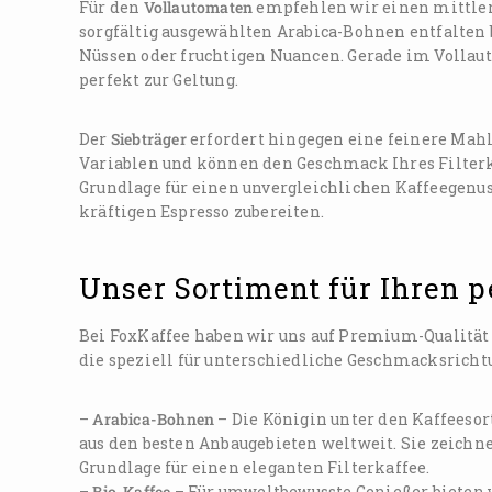
Für den
Vollautomaten
empfehlen wir einen mittler
sorgfältig ausgewählten Arabica-Bohnen entfalten 
Nüssen oder fruchtigen Nuancen. Gerade im Volla
perfekt zur Geltung.
Der
Siebträger
erfordert hingegen eine feinere Mahl
Variablen und können den Geschmack Ihres Filterka
Grundlage für einen unvergleichlichen Kaffeegenuss
kräftigen Espresso zubereiten.
Unser Sortiment für Ihren 
Bei FoxKaffee haben wir uns auf Premium-Qualität 
die speziell für unterschiedliche Geschmacksrich
–
Arabica-Bohnen
– Die Königin unter den Kaffeeso
aus den besten Anbaugebieten weltweit. Sie zeichne
Grundlage für einen eleganten Filterkaffee.
–
Bio-Kaffee
– Für umweltbewusste Genießer bieten 