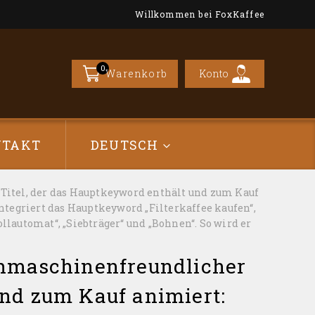
Willkommen bei FoxKaffee
0
Konto
Warenkorb
NTAKT
DEUTSCH
-Titel, der das Hauptkeyword enthält und zum Kauf
ntegriert das Hauptkeyword „Filterkaffee kaufen“,
lautomat“, „Siebträger“ und „Bohnen“. So wird er
suchmaschinenfreundlicher
und zum Kauf animiert: