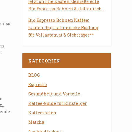
jetzt online kaufen: Genieße edle
Bio Espresso Bohnen & italienische
.
Röstung für Deinen Vollautomaten
Bio Espresso Bohnen Kaffee:
ur so
kaufen: 1kg Italienische Röstung
für Vollautomat & Siebträger**
en
er
KATEGORIEN
BLOG
Espresso
Gesundheit und Vorteile
en
Kaffee-Guide für Einsteiger
n.
gende
Kaffeesorten
Matcha
Nachhaltigkeit