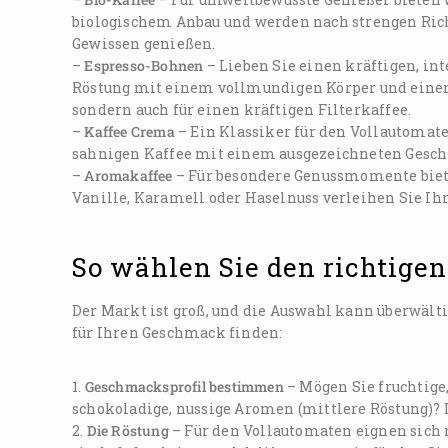
biologischem Anbau und werden nach strengen Rich
Gewissen genießen.
–
Espresso-Bohnen
– Lieben Sie einen kräftigen, in
Röstung mit einem vollmundigen Körper und einer d
sondern auch für einen kräftigen Filterkaffee.
–
Kaffee Crema
– Ein Klassiker für den Vollautomat
sahnigen Kaffee mit einem ausgezeichneten Gesc
–
Aromakaffee
– Für besondere Genussmomente biete
Vanille, Karamell oder Haselnuss verleihen Sie Ih
So wählen Sie den richtigen 
Der Markt ist groß, und die Auswahl kann überwälti
für Ihren Geschmack finden:
1.
Geschmacksprofil bestimmen
– Mögen Sie fruchtige,
schokoladige, nussige Aromen (mittlere Röstung)? D
2.
Die Röstung
– Für den Vollautomaten eignen sich 