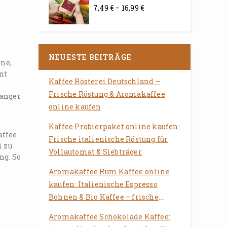
7,49
€
–
16,99
€
0
von
5
NEUESTE BEITRÄGE
ne,
nt
Kaffee Rösterei Deutschland –
Frische Röstung & Aromakaffee
langer
online kaufen
Kaffee Probierpaket online kaufen:
affee
Frische italienische Röstung für
i zu
Vollautomat & Siebträger
ng. So
Aromakaffee Rum Kaffee online
kaufen: Italienische Espresso
Bohnen & Bio Kaffee – frische
Röstung für Vollautomat &
Aromakaffee Schokolade Kaffee:
Siebträger