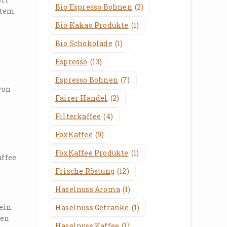
Bio Espresso Bohnen
(2)
utem
Bio Kakao Produkte
(1)
Bio Schokolade
(1)
Espresso
(13)
Espresso Bohnen
(7)
von
Fairer Handel
(2)
Filterkaffee
(4)
FoxKaffee
(9)
FoxKaffee Produkte
(1)
affee
Frische Röstung
(12)
Haselnuss Aroma
(1)
ein.
Haselnuss Getränke
(1)
gen
Haselnuss Kaffee
(1)