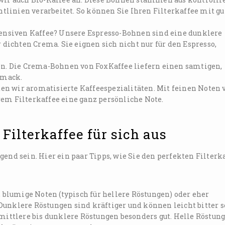
tlinien verarbeitet. So können Sie Ihren Filterkaffee mit g
tensiven Kaffee? Unsere Espresso-Bohnen sind eine dunklere
ichten Crema. Sie eignen sich nicht nur für den Espresso,
en. Die Crema-Bohnen von FoxKaffee liefern einen samtigen,
hmack.
n wir aromatisierte Kaffeespezialitäten. Mit feinen Noten 
rem Filterkaffee eine ganz persönliche Note.
Filterkaffee für sich aus
gend sein. Hier ein paar Tipps, wie Sie den perfekten Filterk
 blumige Noten (typisch für hellere Röstungen) oder eher
unklere Röstungen sind kräftiger und können leicht bitter s
mittlere bis dunklere Röstungen besonders gut. Helle Röstun