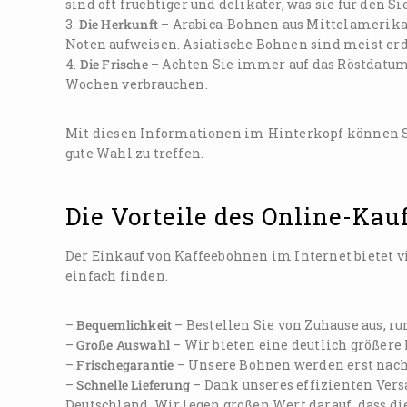
sind oft fruchtiger und delikater, was sie für den S
3.
Die Herkunft
– Arabica-Bohnen aus Mittelamerika 
Noten aufweisen. Asiatische Bohnen sind meist erd
4.
Die Frische
– Achten Sie immer auf das Röstdatum u
Wochen verbrauchen.
Mit diesen Informationen im Hinterkopf können Sie 
gute Wahl zu treffen.
Die Vorteile des Online-Kau
Der Einkauf von Kaffeebohnen im Internet bietet vi
einfach finden.
–
Bequemlichkeit
– Bestellen Sie von Zuhause aus, r
–
Große Auswahl
– Wir bieten eine deutlich größere
–
Frischegarantie
– Unsere Bohnen werden erst nach
–
Schnelle Lieferung
– Dank unseres effizienten Vers
Deutschland. Wir legen großen Wert darauf, dass die