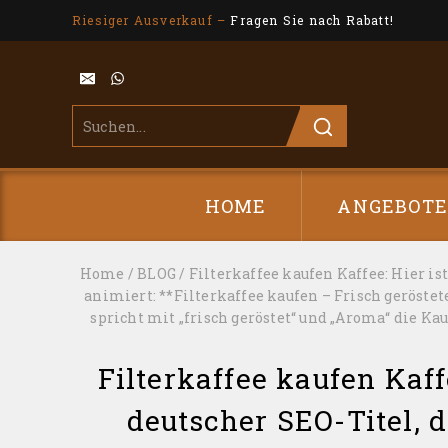
Riesiger Ausverkauf –
Fragen Sie nach Rabatt!
HOME
ANGEBOT
Home
/
BLOG
/
Filterkaffee kaufen Kaffee: Hier i
animiert: **Filterkaffee kaufen – Frisch geröste
spricht mit „frisch geröstet“ und „Aroma“ die K
Filterkaffee kaufen Kaff
deutscher SEO-Titel, 