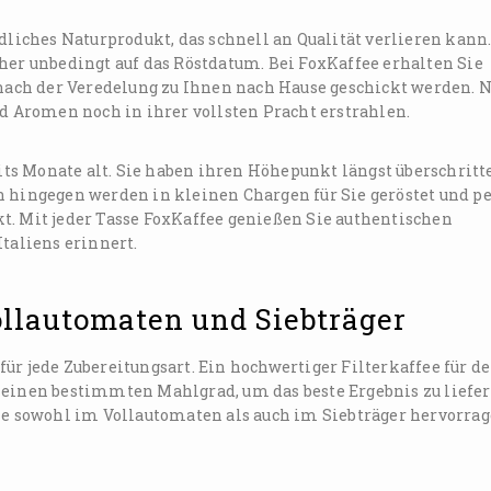
dliches Naturprodukt, das schnell an Qualität verlieren kann
her unbedingt auf das Röstdatum. Bei FoxKaffee erhalten Sie
 nach der Veredelung zu Ihnen nach Hause geschickt werden. N
nd Aromen noch in ihrer vollsten Pracht erstrahlen.
ts Monate alt. Sie haben ihren Höhepunkt längst überschritt
n hingegen werden in kleinen Chargen für Sie geröstet und p
t. Mit jeder Tasse FoxKaffee genießen Sie authentischen
Italiens erinnert.
ollautomaten und Siebträger
ür jede Zubereitungsart. Ein hochwertiger Filterkaffee für d
 einen bestimmten Mahlgrad, um das beste Ergebnis zu liefer
sie sowohl im Vollautomaten als auch im Siebträger hervorra