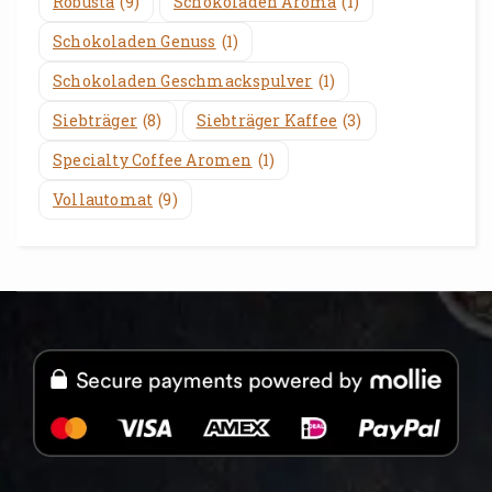
Robusta
(9)
Schokoladen Aroma
(1)
Schokoladen Genuss
(1)
Schokoladen Geschmackspulver
(1)
Siebträger
(8)
Siebträger Kaffee
(3)
Specialty Coffee Aromen
(1)
Vollautomat
(9)