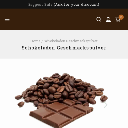
Biggest Sale
(Ask for your discount)
0
Home
/
Schokoladen Geschmackspulver
Schokoladen Geschmackspulver