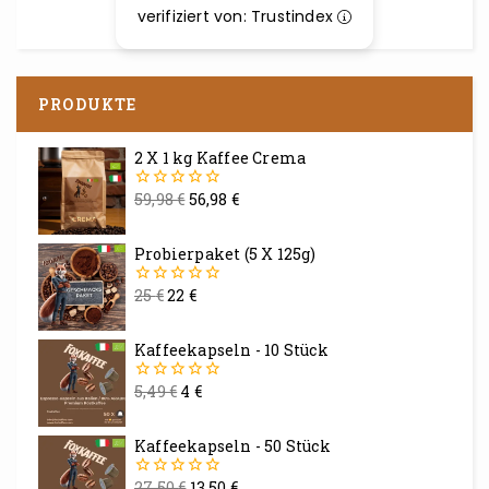
verifiziert von: Trustindex
PRODUKTE
2 X 1 kg Kaffee Crema
59,98
€
56,98
€
0
von
5
Probierpaket (5 X 125g)
25
€
22
€
0
von
5
Kaffeekapseln - 10 Stück
5,49
€
4
€
0
von
5
Kaffeekapseln - 50 Stück
27,50
€
13,50
€