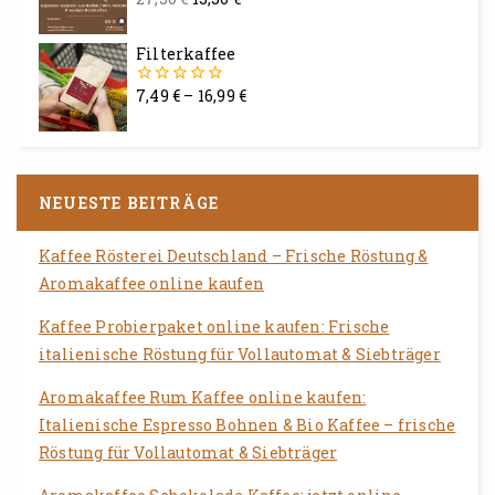
0
von
5
Filterkaffee
7,49
€
–
16,99
€
0
von
5
NEUESTE BEITRÄGE
Kaffee Rösterei Deutschland – Frische Röstung &
Aromakaffee online kaufen
Kaffee Probierpaket online kaufen: Frische
italienische Röstung für Vollautomat & Siebträger
Aromakaffee Rum Kaffee online kaufen:
Italienische Espresso Bohnen & Bio Kaffee – frische
Röstung für Vollautomat & Siebträger