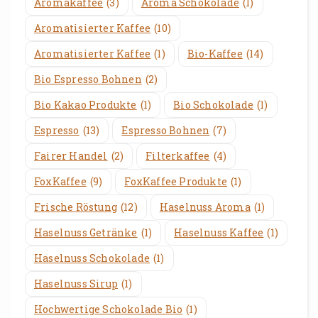
Aromakaffee
(3)
Aroma Schokolade
(1)
Aromatisierter Kaffee
(10)
Aromatisierter Kaffee
(1)
Bio-Kaffee
(14)
Bio Espresso Bohnen
(2)
Bio Kakao Produkte
(1)
Bio Schokolade
(1)
Espresso
(13)
Espresso Bohnen
(7)
Fairer Handel
(2)
Filterkaffee
(4)
FoxKaffee
(9)
FoxKaffee Produkte
(1)
Frische Röstung
(12)
Haselnuss Aroma
(1)
Haselnuss Getränke
(1)
Haselnuss Kaffee
(1)
Haselnuss Schokolade
(1)
Haselnuss Sirup
(1)
Hochwertige Schokolade Bio
(1)