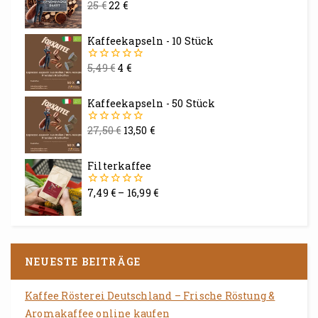
25
€
22
€
0
von
5
Kaffeekapseln - 10 Stück
5,49
€
4
€
0
von
5
Kaffeekapseln - 50 Stück
27,50
€
13,50
€
0
von
5
Filterkaffee
7,49
€
–
16,99
€
0
von
5
NEUESTE BEITRÄGE
Kaffee Rösterei Deutschland – Frische Röstung &
Aromakaffee online kaufen