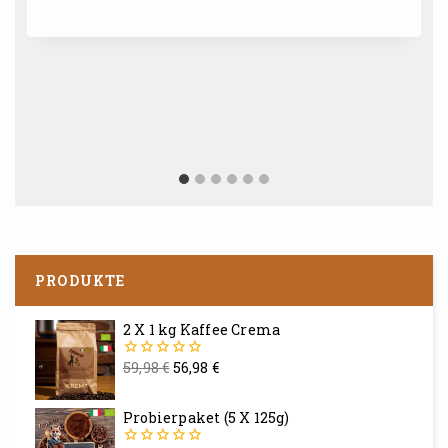
PRODUKTE
2 X 1 kg Kaffee Crema
59,98
€
56,98
€
0
von
5
Probierpaket (5 X 125g)