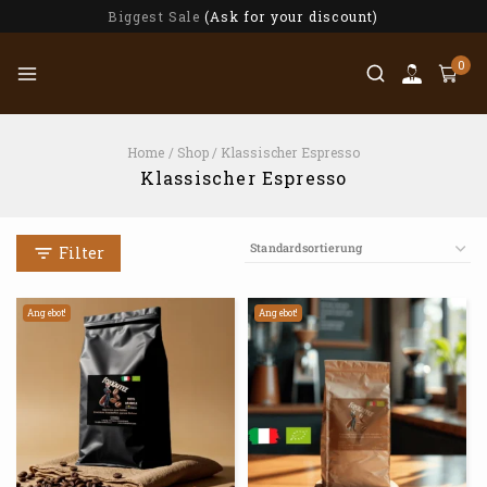
Biggest Sale
(Ask for your discount)
0
Home
/
Shop
/
Klassischer Espresso
Klassischer Espresso
Filter
Angebot!
Angebot!