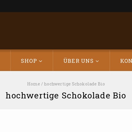
E
SHOP
ÜBER UNS
KO
Home
/
hochwertige Schokolade Bio
hochwertige Schokolade Bio