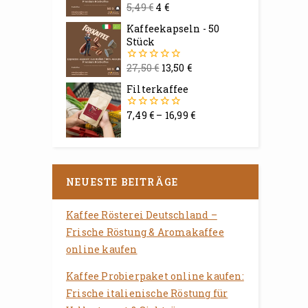
5,49
€
4
€
0
von
Kaffeekapseln - 50
5
Stück
27,50
€
13,50
€
0
von
Filterkaffee
5
7,49
€
–
16,99
€
0
von
5
NEUESTE BEITRÄGE
Kaffee Rösterei Deutschland –
Frische Röstung & Aromakaffee
online kaufen
Kaffee Probierpaket online kaufen:
Frische italienische Röstung für