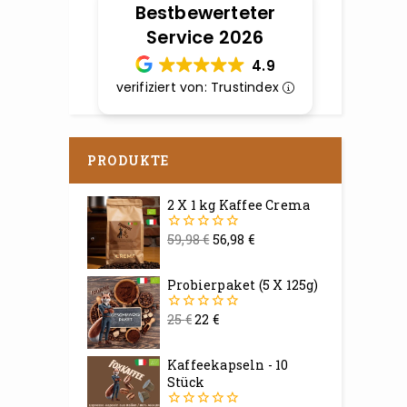
Bestbewerteter
Service 2026
4.9
verifiziert von: Trustindex
PRODUKTE
2 X 1 kg Kaffee Crema
59,98
€
56,98
€
0
von
5
Probierpaket (5 X 125g)
25
€
22
€
0
von
5
Kaffeekapseln - 10
Stück