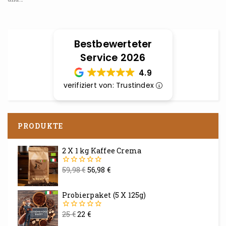
Bestbewerteter
Service 2026
4.9
verifiziert von: Trustindex
PRODUKTE
2 X 1 kg Kaffee Crema
59,98
€
56,98
€
0
von
5
Probierpaket (5 X 125g)
25
€
22
€
0
von