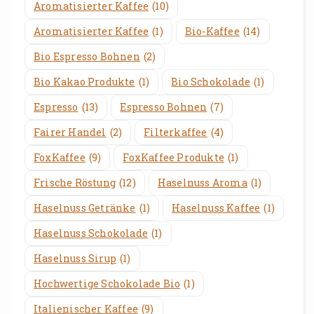
Aromatisierter Kaffee
(10)
Aromatisierter Kaffee
(1)
Bio-Kaffee
(14)
Bio Espresso Bohnen
(2)
Bio Kakao Produkte
(1)
Bio Schokolade
(1)
Espresso
(13)
Espresso Bohnen
(7)
Fairer Handel
(2)
Filterkaffee
(4)
FoxKaffee
(9)
FoxKaffee Produkte
(1)
Frische Röstung
(12)
Haselnuss Aroma
(1)
Haselnuss Getränke
(1)
Haselnuss Kaffee
(1)
Haselnuss Schokolade
(1)
Haselnuss Sirup
(1)
Hochwertige Schokolade Bio
(1)
Italienischer Kaffee
(9)