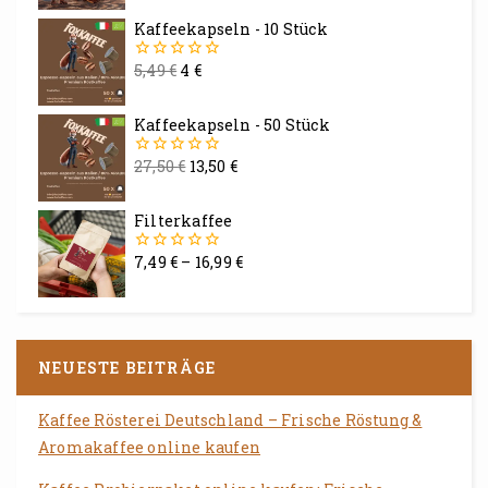
5
Kaffeekapseln - 10 Stück
5,49
€
4
€
0
von
5
Kaffeekapseln - 50 Stück
27,50
€
13,50
€
0
von
5
Filterkaffee
7,49
€
–
16,99
€
0
von
5
NEUESTE BEITRÄGE
Kaffee Rösterei Deutschland – Frische Röstung &
Aromakaffee online kaufen