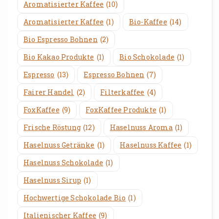
Aromatisierter Kaffee
(10)
Aromatisierter Kaffee
(1)
Bio-Kaffee
(14)
Bio Espresso Bohnen
(2)
Bio Kakao Produkte
(1)
Bio Schokolade
(1)
Espresso
(13)
Espresso Bohnen
(7)
Fairer Handel
(2)
Filterkaffee
(4)
FoxKaffee
(9)
FoxKaffee Produkte
(1)
Frische Röstung
(12)
Haselnuss Aroma
(1)
Haselnuss Getränke
(1)
Haselnuss Kaffee
(1)
Haselnuss Schokolade
(1)
Haselnuss Sirup
(1)
Hochwertige Schokolade Bio
(1)
Italienischer Kaffee
(9)