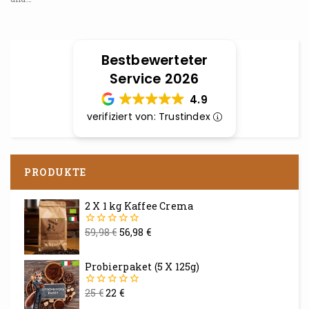
Bestbewerteter
Service 2026
4.9
verifiziert von: Trustindex
PRODUKTE
2 X 1 kg Kaffee Crema
59,98
€
56,98
€
0
von
5
Probierpaket (5 X 125g)
25
€
22
€
0
von