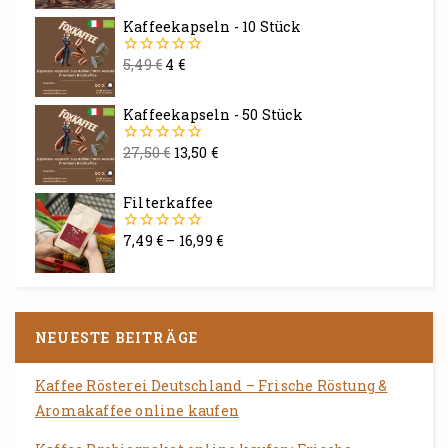
5
Kaffeekapseln - 10 Stück
5,49
€
4
€
0
von
5
Kaffeekapseln - 50 Stück
27,50
€
13,50
€
0
von
5
Filterkaffee
7,49
€
–
16,99
€
0
von
5
NEUESTE BEITRÄGE
Kaffee Rösterei Deutschland – Frische Röstung &
Aromakaffee online kaufen