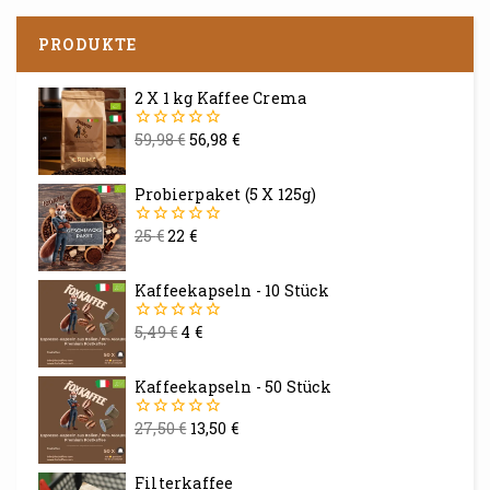
PRODUKTE
2 X 1 kg Kaffee Crema
59,98
€
56,98
€
0
von
5
Probierpaket (5 X 125g)
25
€
22
€
0
von
5
Kaffeekapseln - 10 Stück
5,49
€
4
€
0
von
5
Kaffeekapseln - 50 Stück
27,50
€
13,50
€
0
von
5
Filterkaffee