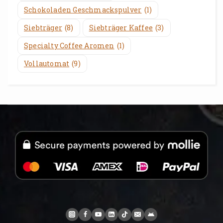
Schokoladen Geschmackspulver
(1)
Siebträger
(8)
Siebträger Kaffee
(3)
Specialty Coffee Aromen
(1)
Vollautomat
(9)