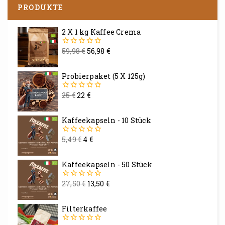
PRODUKTE
2 X 1 kg Kaffee Crema
59,98
€
56,98
€
0
von
5
Probierpaket (5 X 125g)
25
€
22
€
0
von
5
Kaffeekapseln - 10 Stück
5,49
€
4
€
0
von
5
Kaffeekapseln - 50 Stück
27,50
€
13,50
€
0
von
5
Filterkaffee