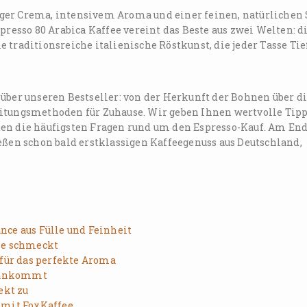
ger Crema, intensivem Aroma und einer feinen, natürlichen
presso 80 Arabica Kaffee vereint das Beste aus zwei Welten: d
 traditionsreiche italienische Röstkunst, die jeder Tasse Tie
über unseren Bestseller: von der Herkunft der Bohnen über d
itungsmethoden für Zuhause. Wir geben Ihnen wertvolle Tipp
ten die häufigsten Fragen rund um den Espresso-Kauf. Am En
eßen schon bald erstklassigen Kaffeegenuss aus Deutschland,
nce aus Fülle und Feinheit
die schmeckt
 für das perfekte Aroma
n ankommt
ekt zu
 mit FoxKaffee