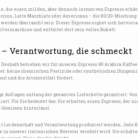
lle, die einen milden, aber dennoch intensiven Espresso schät
puccino, Latte Macchiato oder Americano – die 80/20-Mischung 
r werden überrascht sein: Dieser Espresso eignet sich hervorr
iltermaschine und entfaltet dort sein volles Bukett.
 – Verantwortung, die schmeckt
 Deshalb beziehen wir für unseren Espresso 80 Arabica Kaffee
utet: keine chemischen Pestizide oder synthetischen Düngemit
t und die Artenvielfalt fördert.
nge Auflagen entlang der gesamten Lieferkette garantiert. Von
iert. Für Sie bedeutet das: Sie erhalten einen Espresso, der ni
 Gewissen hinterlässt.
t Leidenschaft und Verantwortung produziert werden. Jede 
e in unserer italienischen Rösterei veredelt wird. Sie erhalte