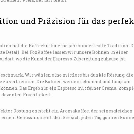
u einem Preis, der fair bleibt.
ition und Präzision für das perfek
alien hat die Kaffeekultur eine jahrhundertealte Tradition. D
e Detail. Bei FoxKaffee lassen wir unsere Bohnen in einer
u dort, wo die Kunst der Espresso-Zubereitung zuhause ist.
Geschmack. Wir wählen eine mittlere bis dunkle Röstung, die
sie zu verbrennen. Die Bohnen werden schonend und langsam
n können. Das Ergebnis: ein Espresso mit feiner Crema, komp
 dezenten Fruchtigkeit.
ekter Röstung entsteht ein Aromakaffee, der seinesgleichen 
 – einem Genussmoment, den Sie sich jeden Tag gönnen könne