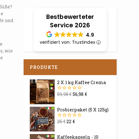
 Süße?
ie
Bestbewerteter
fe und
Service 2026
4.9
verifiziert von: Trustindex
ie
s, wie
de
PRODUKTE
2 X 1 kg Kaffee Crema
59,98
€
56,98
€
0
von
5
Probierpaket (5 X 125g)
25
€
22
€
0
von
5
Kaffeekapseln - 10