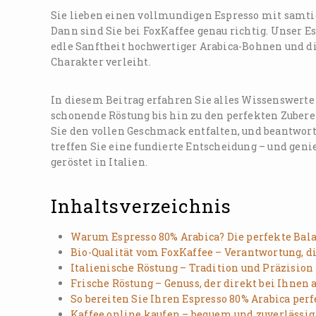
Sie lieben einen vollmundigen Espresso mit samti
Dann sind Sie bei FoxKaffee genau richtig. Unser Es
edle Sanftheit hochwertiger Arabica-Bohnen und die
Charakter verleiht.
In diesem Beitrag erfahren Sie alles Wissenswerte 
schonende Röstung bis hin zu den perfekten Zubere
Sie den vollen Geschmack entfalten, und beantwor
treffen Sie eine fundierte Entscheidung – und geni
geröstet in Italien.
Inhaltsverzeichnis
Warum Espresso 80% Arabica? Die perfekte Bala
Bio-Qualität vom FoxKaffee – Verantwortung, 
Italienische Röstung – Tradition und Präzision
Frische Röstung – Genuss, der direkt bei Ihne
So bereiten Sie Ihren Espresso 80% Arabica perf
Kaffee online kaufen – bequem und zuverlässig