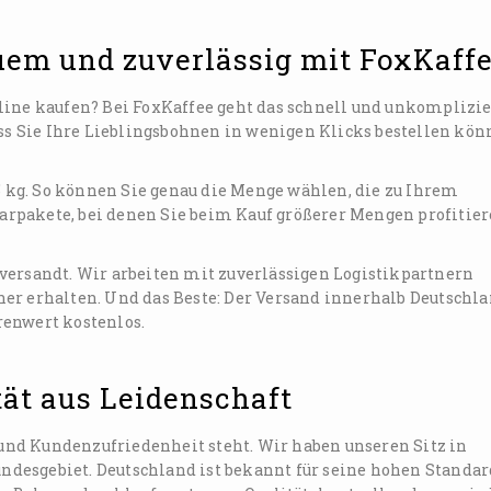
uem und zuverlässig mit FoxKaff
line kaufen? Bei FoxKaffee geht das schnell und unkomplizie
ass Sie Ihre Lieblingsbohnen in wenigen Klicks bestellen kön
 5 kg. So können Sie genau die Menge wählen, die zu Ihrem
Sparpakete, bei denen Sie beim Kauf größerer Mengen profitier
versandt. Wir arbeiten mit zuverlässigen Logistikpartnern
er erhalten. Und das Beste: Der Versand innerhalb Deutschl
renwert kostenlos.
tät aus Leidenschaft
t und Kundenzufriedenheit steht. Wir haben unseren Sitz in
desgebiet. Deutschland ist bekannt für seine hohen Standar