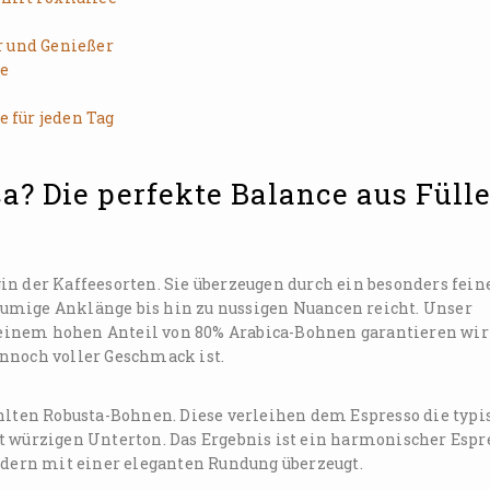
r und Genießer
te
e für jeden Tag
? Die perfekte Balance aus Füll
in der Kaffeesorten. Sie überzeugen durch ein besonders fein
umige Anklänge bis hin zu nussigen Nuancen reicht. Unser
it einem hohen Anteil von 80% Arabica-Bohnen garantieren wir
nnoch voller Geschmack ist.
ählten Robusta-Bohnen. Diese verleihen dem Espresso die typi
t würzigen Unterton. Das Ergebnis ist ein harmonischer Espr
ondern mit einer eleganten Rundung überzeugt.