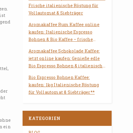
Frische italienische Röstung für
zen.
Vollautomat & Siebträger
ist
agend
Aromakaffee Rum Kaffee online
kaufen: Italienische Espresso
Bohnen & Bio Kaffee – frische
Röstung für Vollautomat &
Aromakaffee Schokolade Kaffee:
Siebträger
jetzt online kaufen: Genieße edle
Bio Espresso Bohnen & italienische
tel,
Röstung für Deinen Vollautomaten
Bio Espresso Bohnen Kaffee:
kaufen: 1kg Italienische Röstung
 der
für Vollautomat & Siebträger**
cht
KATEGORIEN
Bohne
n ein
BLOG