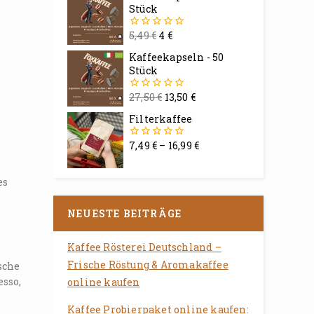
Stück
5,49
€
4
€
0
von
Kaffeekapseln - 50
5
Stück
27,50
€
13,50
€
0
von
e
Filterkaffee
5
7,49
€
–
16,99
€
0
von
5
es
NEUESTE BEITRÄGE
Kaffee Rösterei Deutschland –
Frische Röstung & Aromakaffee
sche
esso,
online kaufen
Kaffee Probierpaket online kaufen: