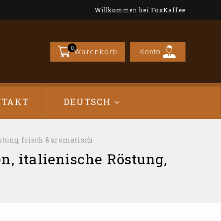
Willkommen bei FoxKaffee
0
Konto
Warenkorb
NTAKT
DEUTSCH
stung, frisch & aromatisch
n, italienische Röstung,