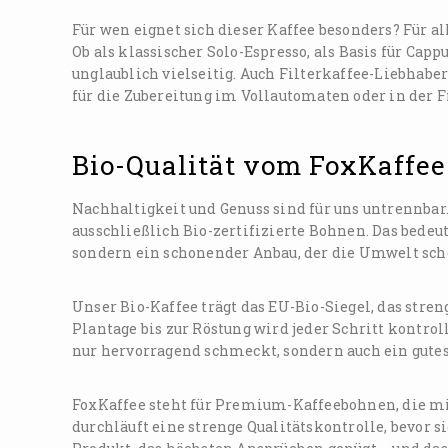
Für wen eignet sich dieser Kaffee besonders? Für a
Ob als klassischer Solo-Espresso, als Basis für Cap
unglaublich vielseitig. Auch Filterkaffee-Liebhabe
für die Zubereitung im Vollautomaten oder in der F
Bio-Qualität vom FoxKaffee
Nachhaltigkeit und Genuss sind für uns untrennbar.
ausschließlich Bio-zertifizierte Bohnen. Das bede
sondern ein schonender Anbau, der die Umwelt schon
Unser Bio-Kaffee trägt das EU-Bio-Siegel, das stre
Plantage bis zur Röstung wird jeder Schritt kontroll
nur hervorragend schmeckt, sondern auch ein gutes
FoxKaffee steht für Premium-Kaffeebohnen, die mi
durchläuft eine strenge Qualitätskontrolle, bevor si