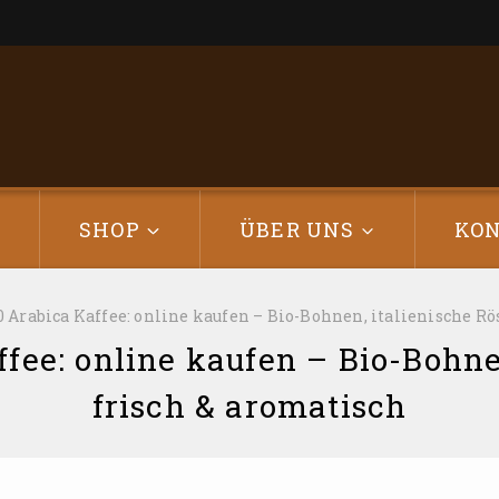
E
SHOP
ÜBER UNS
KO
0 Arabica Kaffee: online kaufen – Bio-Bohnen, italienische Rö
fee: online kaufen – Bio-Bohne
frisch & aromatisch