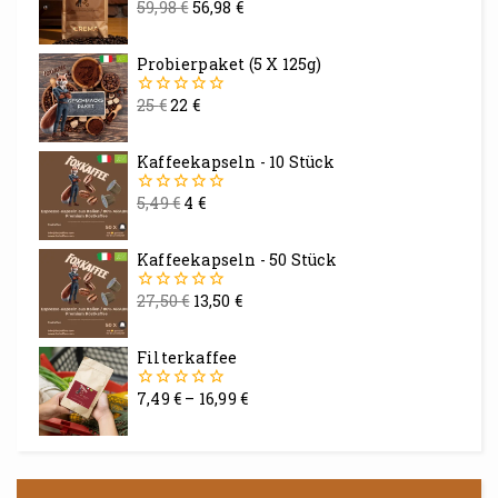
59,98
€
56,98
€
0
von
5
Probierpaket (5 X 125g)
25
€
22
€
0
von
5
Kaffeekapseln - 10 Stück
5,49
€
4
€
0
von
5
Kaffeekapseln - 50 Stück
27,50
€
13,50
€
0
von
5
Filterkaffee
7,49
€
–
16,99
€
0
von
5