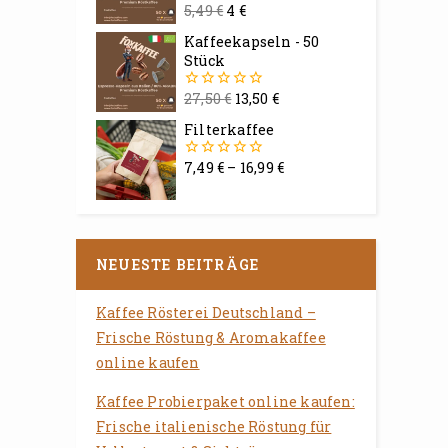
5,49
€
4
€
0
von
Kaffeekapseln - 50
5
Stück
27,50
€
13,50
€
0
von
Filterkaffee
5
7,49
€
–
16,99
€
0
von
5
NEUESTE BEITRÄGE
Kaffee Rösterei Deutschland –
Frische Röstung & Aromakaffee
online kaufen
Kaffee Probierpaket online kaufen:
Frische italienische Röstung für