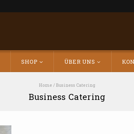
E
SHOP
ÜBER UNS
KO
Home
/
Business Catering
Business Catering