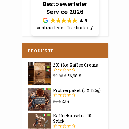
Bestbewerteter
Service 2026
4.9
verifiziert von: Trustindex
PRODUKTE
2 X 1 kg Kaffee Crema
59,98
€
56,98
€
0
von
5
Probierpaket (5 X 125g)
25
€
22
€
0
von
5
Kaffeekapseln - 10
Stück