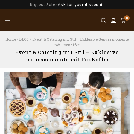
Biggest Sale
(Ask for your discount)
0
Home
/
BLOG
/
Event & Catering mit Stil – Exklusive Genussmomente
mit FoxKaffee
Event & Catering mit Stil – Exklusive
Genussmomente mit FoxKaffee