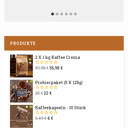
PRODUKTE
2 X 1 kg Kaffee Crema
59,98
€
56,98
€
0
von
5
Probierpaket (5 X 125g)
25
€
22
€
0
von
5
Kaffeekapseln - 10 Stück
5,49
€
4
€
0
von
5