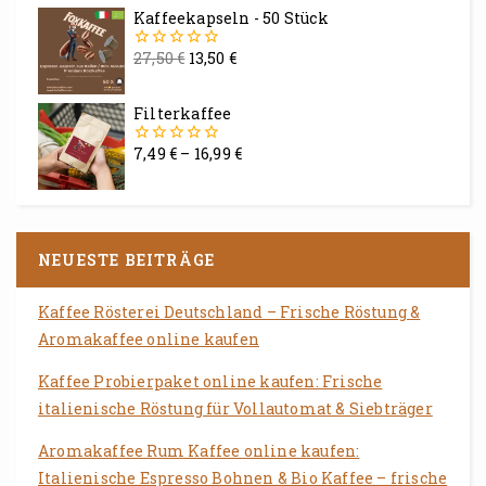
Kaffeekapseln - 50 Stück
27,50
€
13,50
€
0
von
5
Filterkaffee
7,49
€
–
16,99
€
0
von
5
NEUESTE BEITRÄGE
Kaffee Rösterei Deutschland – Frische Röstung &
Aromakaffee online kaufen
Kaffee Probierpaket online kaufen: Frische
italienische Röstung für Vollautomat & Siebträger
Aromakaffee Rum Kaffee online kaufen:
Italienische Espresso Bohnen & Bio Kaffee – frische