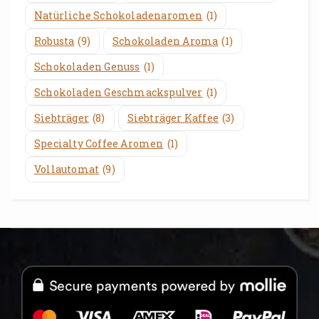
Natürliche Schokoladenaromen
(1)
Robusta
(9)
Schokoladen Aroma
(1)
Schokoladen Genuss
(1)
Schokoladen Geschmackspulver
(1)
Siebträger
(8)
Siebträger Kaffee
(3)
Specialty Coffee Aromen
(1)
Vollautomat
(9)