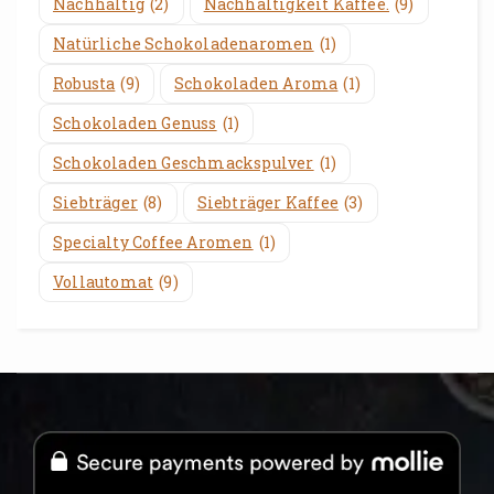
Nachhaltig
(2)
Nachhaltigkeit Kaffee.
(9)
Natürliche Schokoladenaromen
(1)
Robusta
(9)
Schokoladen Aroma
(1)
Schokoladen Genuss
(1)
Schokoladen Geschmackspulver
(1)
Siebträger
(8)
Siebträger Kaffee
(3)
Specialty Coffee Aromen
(1)
Vollautomat
(9)