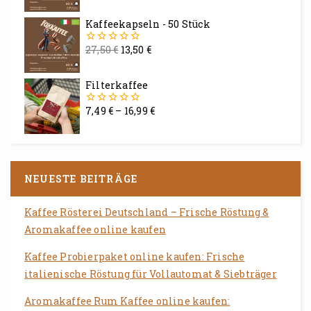
von
5
Kaffeekapseln - 50 Stück
27,50
€
13,50
€
0
von
5
Filterkaffee
7,49
€
–
16,99
€
0
von
5
NEUESTE BEITRÄGE
Kaffee Rösterei Deutschland – Frische Röstung &
Aromakaffee online kaufen
Kaffee Probierpaket online kaufen: Frische
italienische Röstung für Vollautomat & Siebträger
Aromakaffee Rum Kaffee online kaufen: