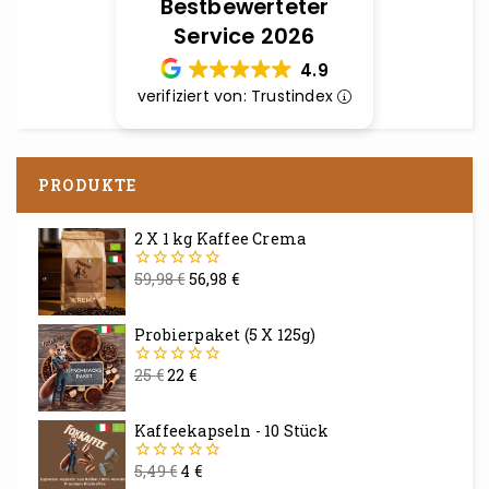
Bestbewerteter
Service 2026
4.9
verifiziert von: Trustindex
PRODUKTE
2 X 1 kg Kaffee Crema
59,98
€
56,98
€
0
von
5
Probierpaket (5 X 125g)
25
€
22
€
0
von
5
Kaffeekapseln - 10 Stück
5,49
€
4
€
0