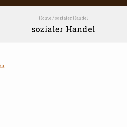
Home
/
sozialer Handel
sozialer Handel
 –