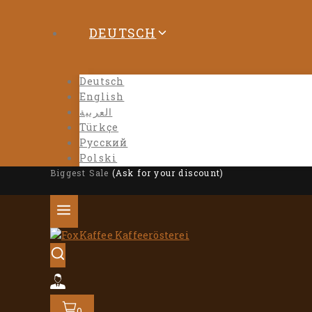
DEUTSCH
Deutsch
English
العربية
Türkçe
Русский
Polski
Biggest Sale
(Ask for your discount)
0