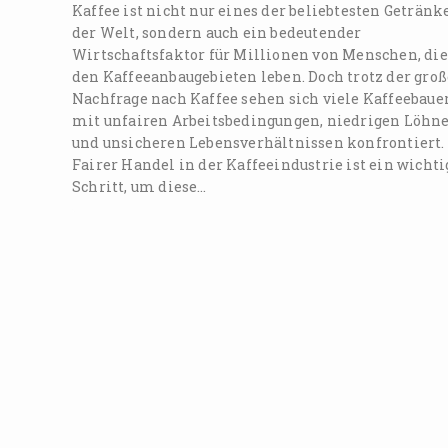
Kaffee ist nicht nur eines der beliebtesten Getränk
der Welt, sondern auch ein bedeutender
Wirtschaftsfaktor für Millionen von Menschen, die
den Kaffeeanbaugebieten leben. Doch trotz der gro
Nachfrage nach Kaffee sehen sich viele Kaffeebaue
mit unfairen Arbeitsbedingungen, niedrigen Löhn
und unsicheren Lebensverhältnissen konfrontiert.
Fairer Handel in der Kaffeeindustrie ist ein wichti
Schritt, um diese…