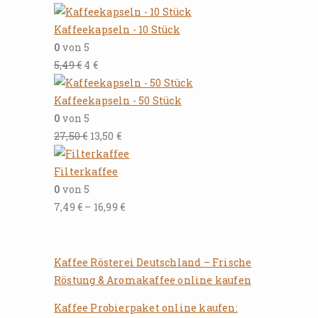
Kaffeekapseln - 10 Stück
0
von 5
5,49
€
4
€
Kaffeekapseln - 50 Stück
0
von 5
27,50
€
13,50
€
Filterkaffee
0
von 5
7,49
€
–
16,99
€
NEUESTE BEITRÄGE
Kaffee Rösterei Deutschland – Frische
Röstung & Aromakaffee online kaufen
Kaffee Probierpaket online kaufen: