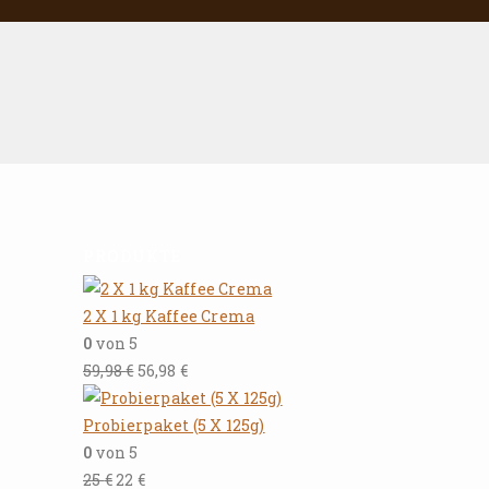
PRODUKTE
2 X 1 kg Kaffee Crema
0
von 5
59,98
€
56,98
€
Probierpaket (5 X 125g)
0
von 5
25
€
22
€