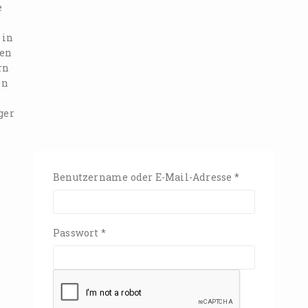
e
 in
ßen
rn
en
ger
Benutzername oder E-Mail-Adresse
*
Passwort
*