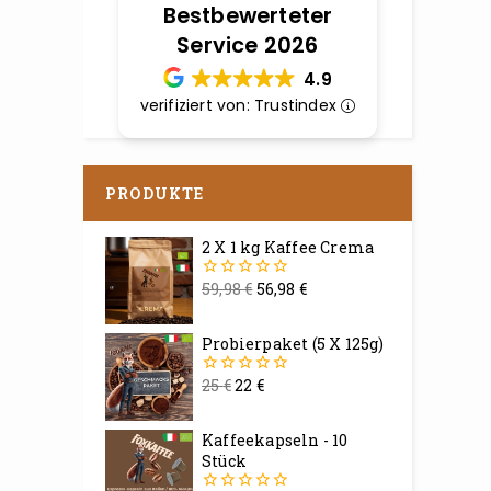
Bestbewerteter
Service 2026
4.9
verifiziert von: Trustindex
PRODUKTE
2 X 1 kg Kaffee Crema
59,98
€
56,98
€
0
von
5
Probierpaket (5 X 125g)
25
€
22
€
0
von
5
Kaffeekapseln - 10
Stück