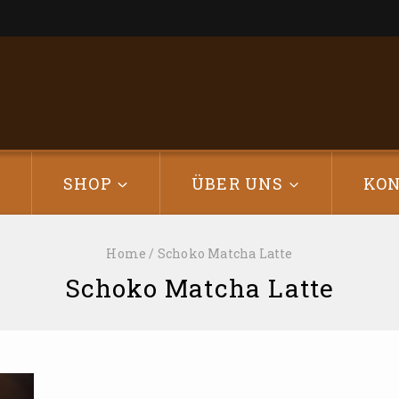
E
SHOP
ÜBER UNS
KO
Home
/
Schoko Matcha Latte
Schoko Matcha Latte