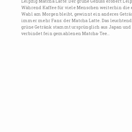
Leipzig Matcha Latte: Der grüne Genuss erobert Lei
Während Kaffee für viele Menschen weiterhin die 
Wahl am Morgen bleibt, gewinnt ein anderes Getr
immer mehr Fans: der Matcha Latte. Das leuchtend
grüne Getränk stammt ursprünglich aus Japan und
verbindet fein gemahlenen Matcha-Tee…