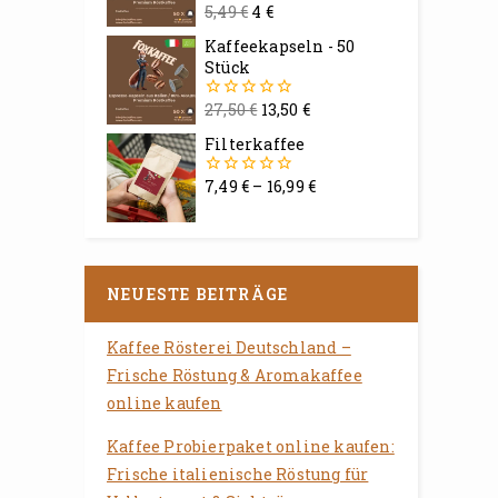
5,49
€
4
€
0
von
Kaffeekapseln - 50
5
Stück
27,50
€
13,50
€
0
von
Filterkaffee
5
7,49
€
–
16,99
€
0
von
5
NEUESTE BEITRÄGE
Kaffee Rösterei Deutschland –
Frische Röstung & Aromakaffee
online kaufen
Kaffee Probierpaket online kaufen:
Frische italienische Röstung für