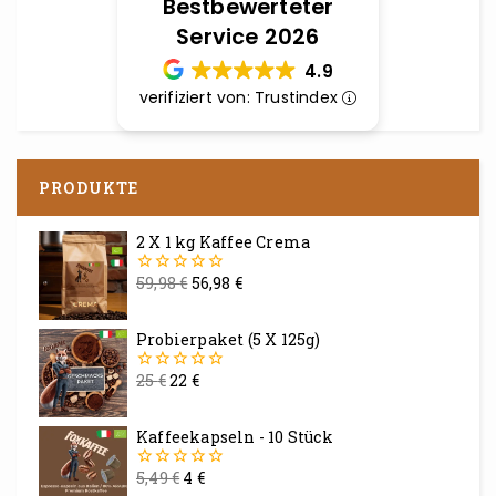
Bestbewerteter
Service 2026
4.9
verifiziert von: Trustindex
PRODUKTE
2 X 1 kg Kaffee Crema
59,98
€
56,98
€
0
von
5
Probierpaket (5 X 125g)
25
€
22
€
0
von
5
Kaffeekapseln - 10 Stück
5,49
€
4
€
0