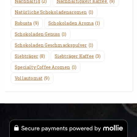
Nachhaltig
(2)
Nachhaltigkeit Kaffee.
(9)
Natürliche Schokoladenaromen
(1)
Robusta
(9)
Schokoladen Aroma
(1)
Schokoladen Genuss
(1)
Schokoladen Geschmackspulver
(1)
Siebträger
(8)
Siebträger Kaffee
(3)
Specialty Coffee Aromen
(1)
Vollautomat
(9)