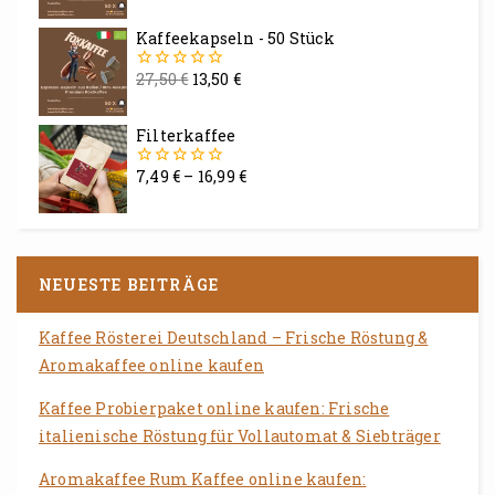
von
5
Kaffeekapseln - 50 Stück
27,50
€
13,50
€
0
von
5
Filterkaffee
7,49
€
–
16,99
€
0
von
5
NEUESTE BEITRÄGE
Kaffee Rösterei Deutschland – Frische Röstung &
Aromakaffee online kaufen
Kaffee Probierpaket online kaufen: Frische
italienische Röstung für Vollautomat & Siebträger
Aromakaffee Rum Kaffee online kaufen: