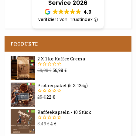
Service 2026
4.9
verifiziert von: Trustindex
PRODUKTE
2 X 1 kg Kaffee Crema
59,98
€
56,98
€
0
von
5
Probierpaket (5 X 125g)
25
€
22
€
0
von
5
Kaffeekapseln - 10 Stück
5,49
€
4
€
0
von
5