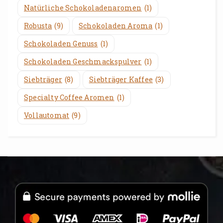
Natürliche Schokoladenaromen
(1)
Robusta
(9)
Schokoladen Aroma
(1)
Schokoladen Genuss
(1)
Schokoladen Geschmackspulver
(1)
Siebträger
(8)
Siebträger Kaffee
(3)
Specialty Coffee Aromen
(1)
Vollautomat
(9)