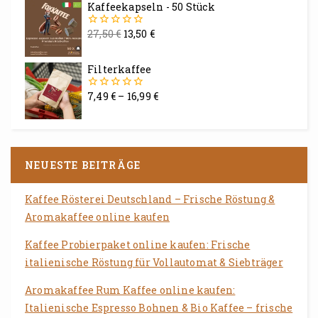
Kaffeekapseln - 50 Stück
27,50
€
13,50
€
0
von
5
Filterkaffee
7,49
€
–
16,99
€
0
von
5
NEUESTE BEITRÄGE
Kaffee Rösterei Deutschland – Frische Röstung &
Aromakaffee online kaufen
Kaffee Probierpaket online kaufen: Frische
italienische Röstung für Vollautomat & Siebträger
Aromakaffee Rum Kaffee online kaufen:
Italienische Espresso Bohnen & Bio Kaffee – frische