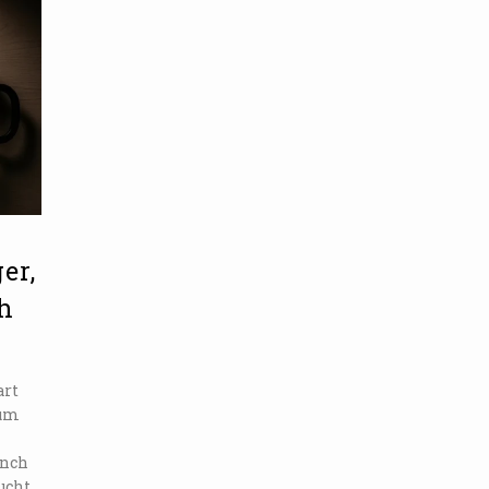
er,
ch
art
 um
ench
ucht