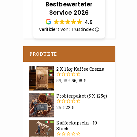
Bestbewerteter
Service 2026
4.9
verifiziert von: Trustindex
PRODUKTE
2 X 1 kg Kaffee Crema
59,98
€
56,98
€
0
von
5
Probierpaket (5 X 125g)
25
€
22
€
0
von
5
Kaffeekapseln - 10
Stück