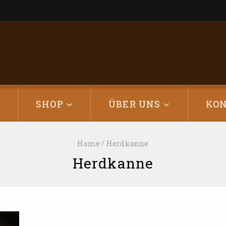
E
SHOP
ÜBER UNS
KO
Home
/
Herdkanne
Herdkanne