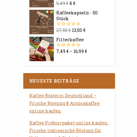
5,49
€
4
€
0
von
Kaffeekapseln - 50
5
Stück
27,50
€
13,50
€
0
von
Filterkaffee
5
7,49
€
–
16,99
€
0
von
5
NEUESTE BEITRÄGE
Kaffee Rösterei Deutschland –
Frische Röstung & Aromakaffee
online kaufen
Kaffee Probierpaket online kaufen:
Frische italienische Röstung für