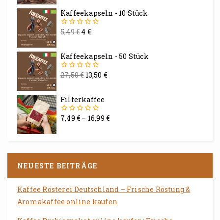
5
Kaffeekapseln - 10 Stück
5,49
€
4
€
0
von
5
Kaffeekapseln - 50 Stück
27,50
€
13,50
€
0
von
5
Filterkaffee
7,49
€
–
16,99
€
0
von
5
NEUESTE BEITRÄGE
Kaffee Rösterei Deutschland – Frische Röstung &
Aromakaffee online kaufen