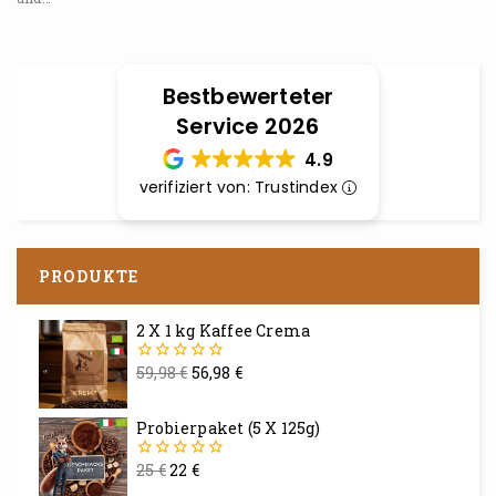
Bestbewerteter
Service 2026
4.9
verifiziert von: Trustindex
PRODUKTE
2 X 1 kg Kaffee Crema
59,98
€
56,98
€
0
von
5
Probierpaket (5 X 125g)
25
€
22
€
0
von