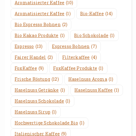
Aromatisierter Kaffee
(10)
Aromatisierter Kaffee
(1)
Bio-Kaffee
(14)
Bio Espresso Bohnen
(2)
Bio Kakao Produkte
(1)
Bio Schokolade
(1)
Espresso
(13)
Espresso Bohnen
(7)
Fairer Handel
(2)
Filterkaffee
(4)
FoxKaffee
(9)
FoxKaffee Produkte
(1)
Frische Röstung
(12)
Haselnuss Aroma
(1)
Haselnuss Getränke
(1)
Haselnuss Kaffee
(1)
Haselnuss Schokolade
(1)
Haselnuss Sirup
(1)
Hochwertige Schokolade Bio
(1)
Italienischer Kaffee
(9)