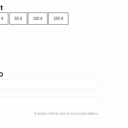
t
0
€
50
€
100
€
250
€
O
If empty, will be sent to your email address