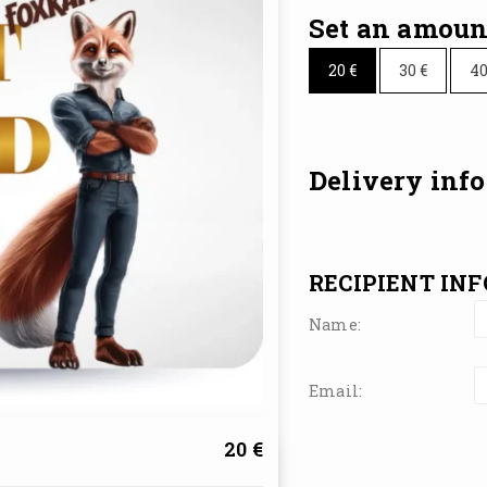
Set an amoun
20
€
30
€
4
Delivery info
RECIPIENT INF
Name:
Email:
20 €