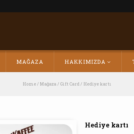
MAĞAZA
HAKKIMIZDA
Home
/
Mağaza
/
Gift Card
/
Hediye kartı
Hediye kartı