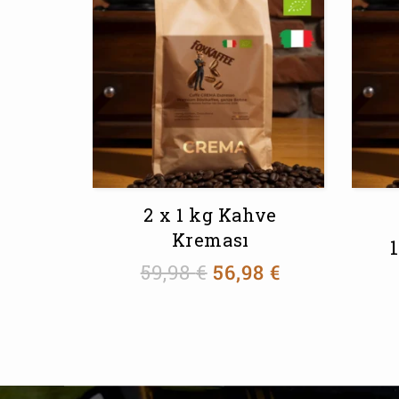
2 x 1 kg Kahve
Kreması
59,98
€
56,98
€