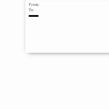
From:
To: