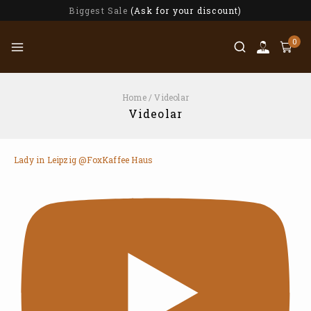
Biggest Sale
(Ask for your discount)
0
Home
/
Videolar
Videolar
Lady in Leipzig @FoxKaffee Haus