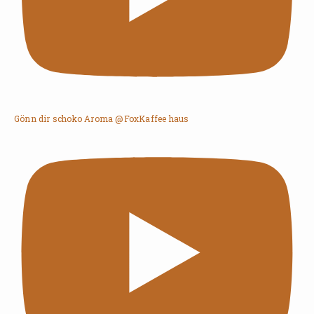
Gönn dir schoko Aroma @FoxKaffee haus