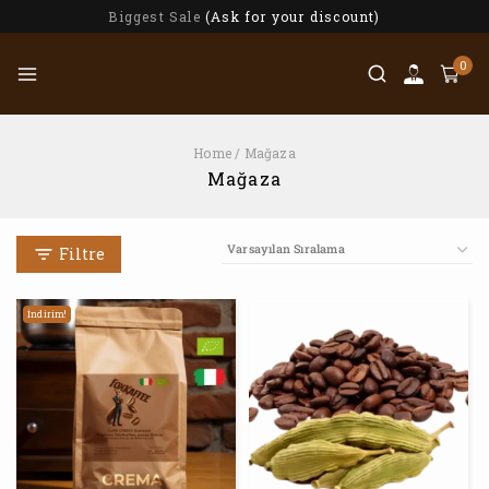
Biggest Sale
(Ask for your discount)
0
Home
/
Mağaza
Mağaza
Filtre
İndirim!