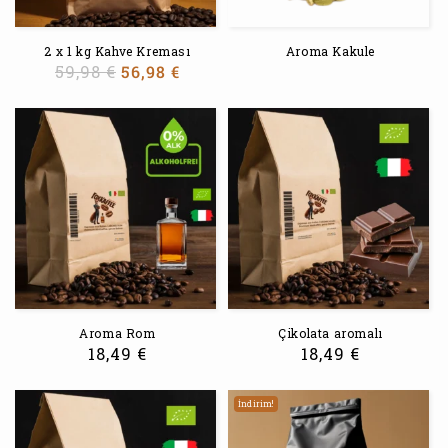
2 x 1 kg Kahve Kreması
Aroma Kakule
59,98
€
56,98
€
Aroma Rom
Çikolata aromalı
18,49
€
18,49
€
İndirim!