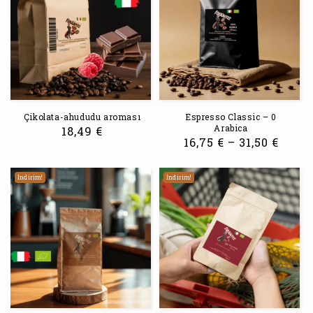
Çikolata-ahududu aroması
Espresso Classic – 0
Arabica
18,49
€
16,75
€
–
31,50
€
İndirim!
İndirim!