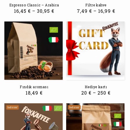
Espresso Classic – Arabica
Filtre kahve
16,45
€
–
30,95
€
7,49
€
–
16,99
€
Fındık aroması
Hediye kartı
18,49
€
20
€
–
250
€
İndirim!
İndirim!