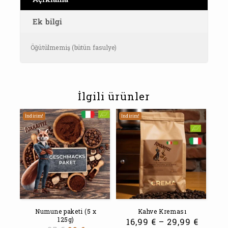
Ek bilgi
Öğütülmemiş (bütün fasulye)
İlgili ürünler
İndirim!
İndirim!
Numune paketi (5 x
Kahve Kreması
125g)
16,99
€
–
29,99
€