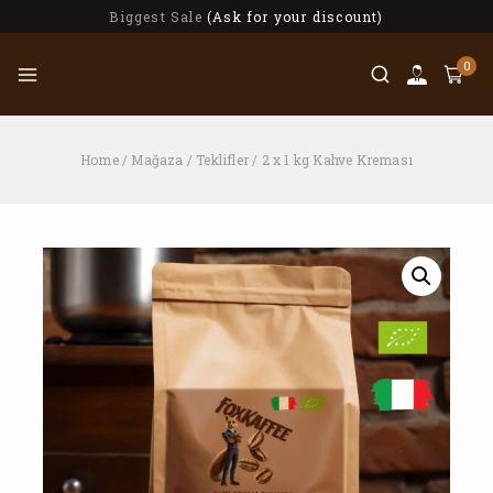
Biggest Sale
(Ask for your discount)
0
Home
/
Mağaza
/
Teklifler
/
2 x 1 kg Kahve Kreması