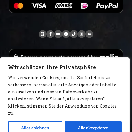
Wir schätzen Ihre Privatsphäre
Wir verwenden Cookies, um Ihr Surferlebnis zu
verbessern, personalisierte Anzeigen oder Inhalte
einzusetzen und unseren Datenverkehr zu
www.AlbertoIT.com 2026 FoxKaffee Kaffeerösterei
analysieren. Wenn Sie auf „Alle akzeptieren"
klicken, stimmen Sie der Anwendung von Cookies
Alışveriş Sepeti
Alışveriş Sepeti
Ana Sayfa
Blog
zu.
Çıkış yapmak
Kontakt
Alles ablehnen
Alle akzeptieren