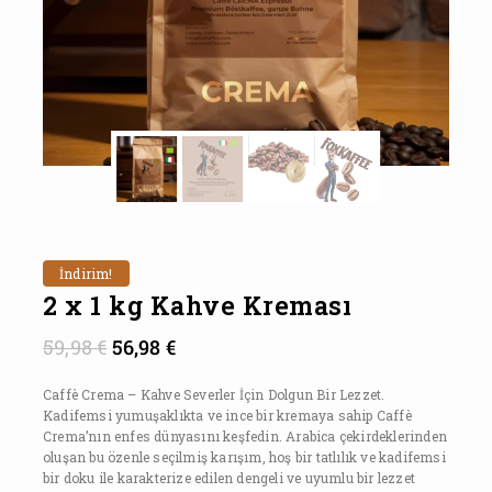
İndirim!
2 x 1 kg Kahve Kreması
59,98
€
56,98
€
Caffè Crema – Kahve Severler İçin Dolgun Bir Lezzet.
Kadifemsi yumuşaklıkta ve ince bir kremaya sahip Caffè
Crema’nın enfes dünyasını keşfedin. Arabica çekirdeklerinden
oluşan bu özenle seçilmiş karışım, hoş bir tatlılık ve kadifemsi
bir doku ile karakterize edilen dengeli ve uyumlu bir lezzet