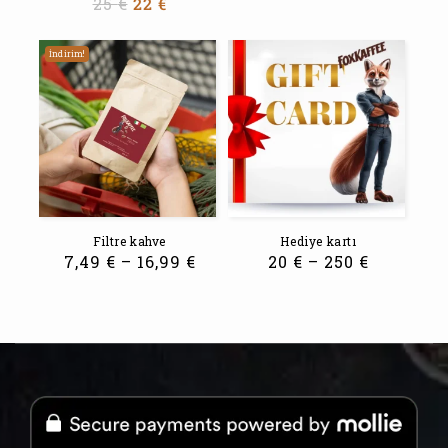
25
€
22
€
İndirim!
Filtre kahve
Hediye kartı
7,49
€
–
16,99
€
20
€
–
250
€