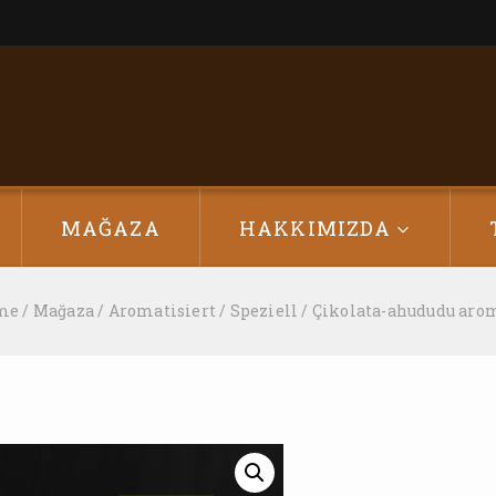
MAĞAZA
HAKKIMIZDA
me
/
Mağaza
/
Aromatisiert
/
Speziell
/
Çikolata-ahududu aro