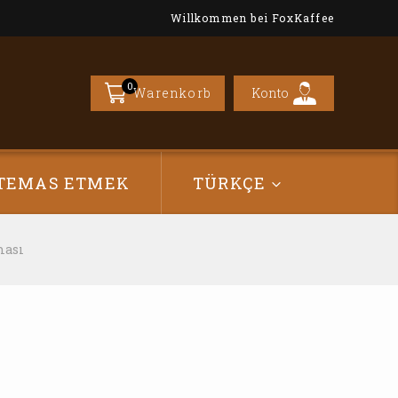
Willkommen bei FoxKaffee
0
Konto
Warenkorb
TEMAS ETMEK
TÜRKÇE
ması