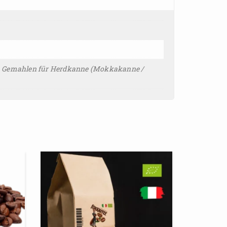
e), Gemahlen für Herdkanne (Mokkakanne /