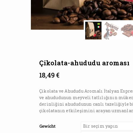
Çikolata-ahududu aroması
18,49
€
Çikolata ve Ahududu Aromalı İtalyan Espres
ve ahududunun meyveli tatlılığının müke
derinliğini ahududunun canlı tazeliğiyle bi
çikolatanın etkileşimini arayan uzmanlar 
Gewicht