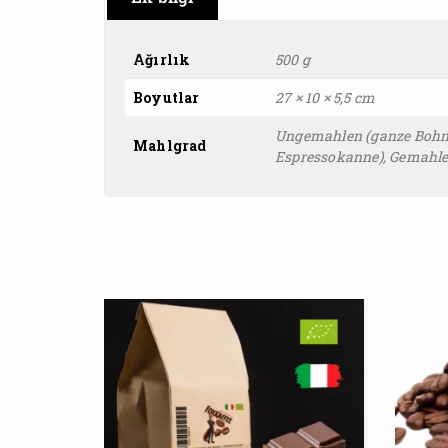
Ağırlık
500 g
Boyutlar
27 × 10 × 5,5 cm
Ungemahlen (ganze Bohne)
Mahlgrad
Espressokanne), Gemahle