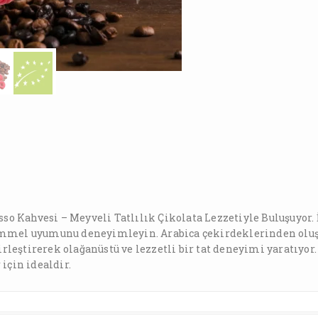
so Kahvesi – Meyveli Tatlılık Çikolata Lezzetiyle Buluşuyor.
mmel uyumunu deneyimleyin. Arabica çekirdeklerinden oluşa
rleştirerek olağanüstü ve lezzetli bir tat deneyimi yaratıyor
için idealdir.