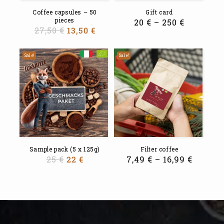
Coffee capsules – 50
Gift card
pieces
20
€
–
250
€
27,50
€
13,50
€
Sale!
Sale!
Sample pack (5 x 125g)
Filter coffee
25
€
22
€
7,49
€
–
16,99
€