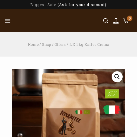
Biggest Sale
(Ask for your discount)
0
Home
/
Shop
/
Offers
/
2 X 1 kg Kaffee Crema