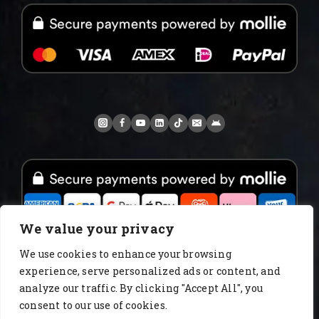
We value your privacy
We use cookies to enhance your browsing
experience, serve personalized ads or content, and
www.AlbertoIT.com 2026 FoxKaffee Kaffeerösterei
analyze our traffic. By clicking "Accept All", you
consent to our use of cookies.
About Us
Blog
catalog
Certificates
Checkout