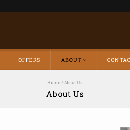
OFFERS
ABOUT
CONTA
Home
/
About Us
About Us