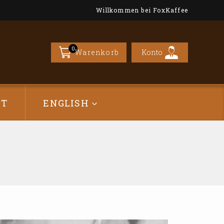
Willkommen bei FoxKaffee
0
Konto
Warenkorb
CT
ENGLISH