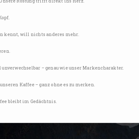
nsere Röstung trifft direkt ins Herz.
Kopf.
n kennt, will nichts anderes mehr.
eren.
d unverwechselbar – genau wie unser Markencharakter.
 unseren Kaffee – ganz ohne es zu merken.
fee bleibt im Gedächtnis.