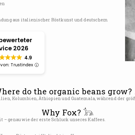
den
ndung aus italienischer Röstkunst und deutschem
bewerteter
vice 2026
4.9
t von: Trustindex
here do the organic beans grow? 
lien, Kolumbien, Äthiopien und Guatemala, während der größt
Why Fox? 𓃥
t – genau wie der erste Schluck unseres Kaffees.