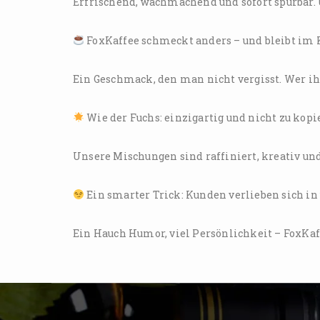
Erfrischend, wachmachend und sofort spürbar. U
FoxKaffee schmeckt anders – und bleibt im 
Ein Geschmack, den man nicht vergisst. Wer ih
Wie der Fuchs: einzigartig und nicht zu kopi
Unsere Mischungen sind raffiniert, kreativ un
Ein smarter Trick: Kunden verlieben sich in
Ein Hauch Humor, viel Persönlichkeit – FoxKaf