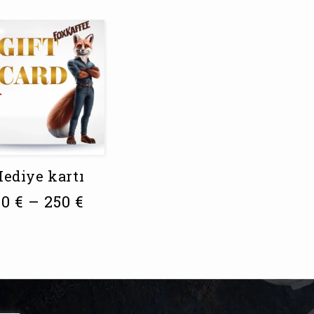
ediye kartı
20
€
–
250
€