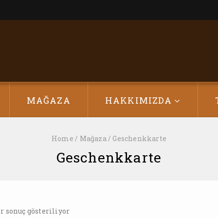
MAĞAZA
HAKKIMIZDA
Home
/
Mağaza
/
Geschenkkarte
Geschenkkarte
r sonuç gösteriliyor