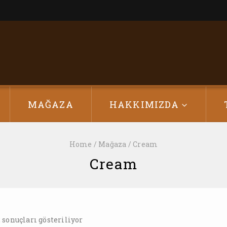
MAĞAZA
HAKKIMIZDA
Home
/
Mağaza
/
Cream
Cream
2
sonuçları gösteriliyor