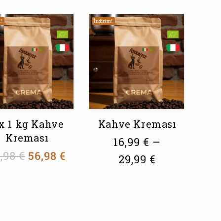
!
İndirim!
 x 1 kg Kahve
Kahve Kreması
Kreması
16,99
€
–
9,98
€
56,98
€
29,99
€