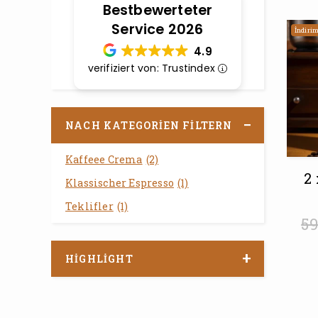
Bestbewerteter
Service 2026
İndirim
4.9
verifiziert von: Trustindex
NACH KATEGORIEN FILTERN
Kaffeee Crema
(2)
2
Klassischer Espresso
(1)
Teklifler
(1)
5
HIGHLIGHT