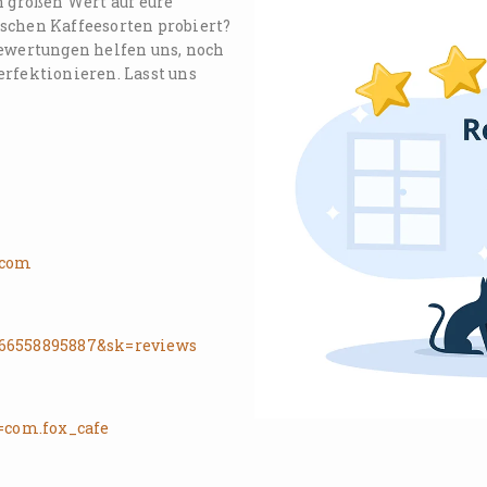
n großen Wert auf eure
schen Kaffeesorten probiert?
Bewertungen helfen uns, noch
erfektionieren. Lasst uns
.com
566558895887&sk=reviews
d=com.fox_cafe