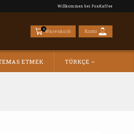
Willkommen bei FoxKaffee
0
Konto
Warenkorb
TEMAS ETMEK
TÜRKÇE