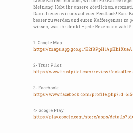
Liebe Kaffeeliebhaber, wir bei FoxKaffee lege
Meinung! Habt ihr unsere köstlichen, aromati
Dann freuen wir uns auf euer Feedback! Eure 
besser zu werden und euren Kaffeegenuss zu p
wissen, was ihr denkt – jede Rezension zählt!
1- Google Map:
https://maps.app.goo.gl/K2f8PpHiApHhiXueA
2- Trust Pilot:
https://www.trustpilot.com/review/foxkaffee
3- Facebook:
https://www.facebook.com/profile.php?id=61
4- Google Play:
https://play.google.com/store/apps/details?i