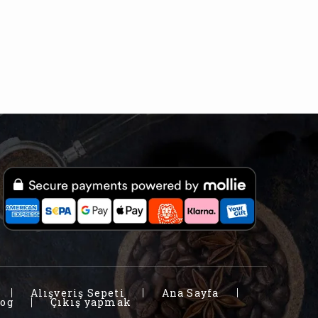
Alışveriş Sepeti
Ana Sayfa
log
Çıkış yapmak