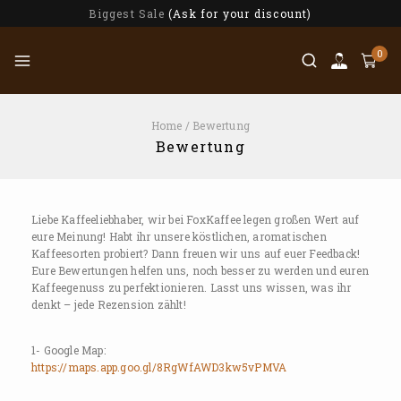
Biggest Sale
(Ask for your discount)
0
Home
/
Bewertung
Bewertung
Liebe Kaffeeliebhaber, wir bei FoxKaffee legen großen Wert auf
eure Meinung! Habt ihr unsere köstlichen, aromatischen
Kaffeesorten probiert? Dann freuen wir uns auf euer Feedback!
Eure Bewertungen helfen uns, noch besser zu werden und euren
Kaffeegenuss zu perfektionieren. Lasst uns wissen, was ihr
denkt – jede Rezension zählt!
1- Google Map:
https://maps.app.goo.gl/8RgWfAWD3kw5vPMVA