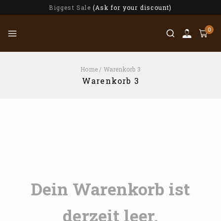
Biggest Sale
(Ask for your discount)
0
Home
/
Warenkorb 3
Warenkorb 3
Dein Warenkorb ist
derzeit leer.