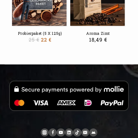
Probierpaket (5 X 125g)
Aroma Zimt
25
€
22
€
18,49
€