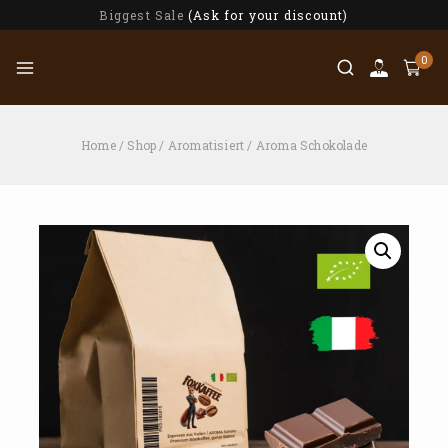
Biggest Sale
(Ask for your discount)
0
Home
/
Shop
/
Aromatisiert
/
Aroma Schokolade