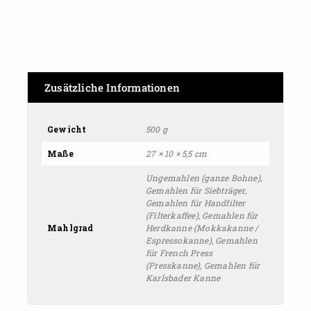
Zusätzliche Informationen
Gewicht
500 g
Maße
27 × 10 × 5,5 cm
Ungemahlen (ganze Bohne),
Gemahlen für Siebträger,
Gemahlen für Handfilter
(Filterkaffee), Gemahlen für
Mahlgrad
Herdkanne (Mokkakanne /
Espressokanne), Gemahlen
für French Press
(Presskanne), Gemahlen für
Karlsbader Kanne