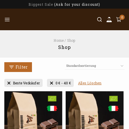
Biggest Sale
(Ask for your discount)
0
Home
/
Shop
Shop
Filter
Alles Löschen
Beste Verkäufer
0
€
-
40
€