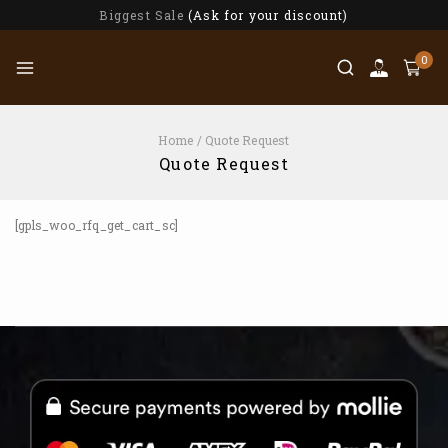
Biggest Sale
(Ask for your discount)
0
Home
/
Quote Request
Quote Request
[gpls_woo_rfq_get_cart_sc]