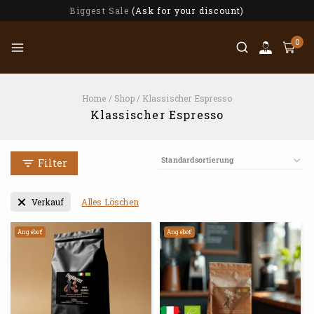
Biggest Sale
(Ask for your discount)
0
Home
/
Shop
/
Klassischer Espresso
Klassischer Espresso
Filter
Alles Löschen
Verkauf
Angebot!
Angebot!