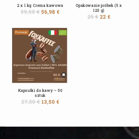
2 x 1 kg Crema kawowa
Opakowanie próbek (5 x
125 g)
59,98
€
56,98
€
25
€
22
€
Promocja!
Kapsułki do kawy – 50
sztuk
27,50
€
13,50
€