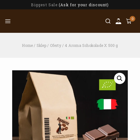
Biggest Sale
(Ask for your discount)
0
Home
/
Sklep
/
Oferty
/
4 Aroma Schokolade X 500 g