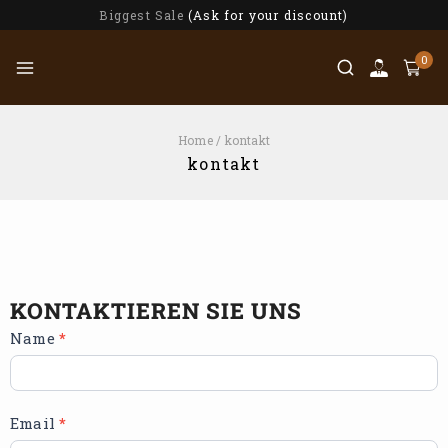
Biggest Sale
(Ask for your discount)
0
Home
/
kontakt
kontakt
KONTAKTIEREN SIE UNS
K
Name
*
o
n
t
a
Email
*
k