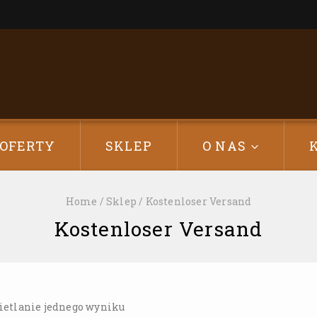
OFERTY
SKLEP
O NAS
Home
/
Sklep
/
Kostenloser Versand
Kostenloser Versand
etlanie jednego wyniku