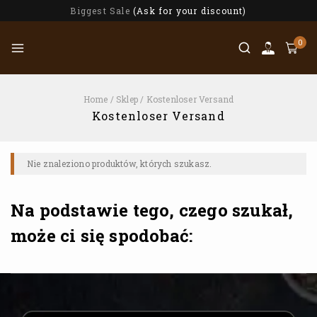
Biggest Sale
(Ask for your discount)
0
Home
/
Sklep
/
Kostenloser Versand
Kostenloser Versand
Nie znaleziono produktów, których szukasz.
Na podstawie tego, czego szukał,
może ci się spodobać: