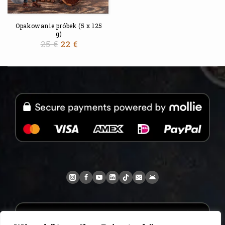
Opakowanie próbek (5 x 125
g)
25
€
22
€