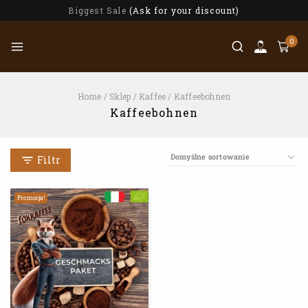
Biggest Sale
(Ask for your discount)
0
Home
/
Sklep
/
Kaffee
/
Kaffeebohnen
Kaffeebohnen
Filtr
Promocja!